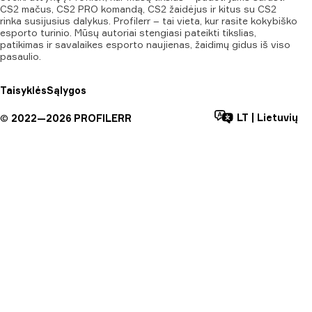
CS2 mačus, CS2 PRO komandą, CS2 žaidėjus ir kitus su CS2
rinka susijusius dalykus. Profilerr – tai vieta, kur rasite kokybiško
esporto turinio. Mūsų autoriai stengiasi pateikti tikslias,
patikimas ir savalaikes esporto naujienas, žaidimų gidus iš viso
pasaulio.
Taisyklės
Sąlygos
LT
|
Lietuvių
©
2022—
2026
PROFILERR