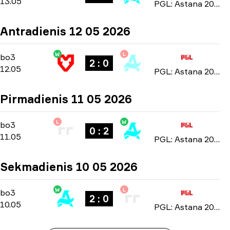
13.05
PGL: Astana 2026
Antradienis 12 05 2026
W
L
Group Stage
-
bo3
bo3
2 : 0
12.05
PGL: Astana 2026
Pirmadienis 11 05 2026
L
W
Group Stage
-
bo3
bo3
0 : 2
11.05
PGL: Astana 2026
Sekmadienis 10 05 2026
W
L
Group Stage
-
bo3
bo3
2 : 0
10.05
PGL: Astana 2026