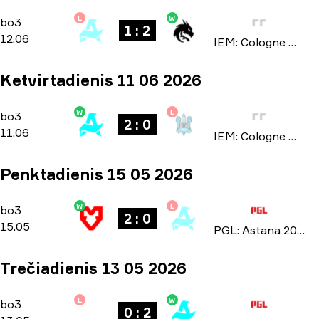
L
W
Stage 3
-
bo3
bo3
1 : 2
12.06
IEM: Cologne Major 2026
Ketvirtadienis 11 06 2026
W
L
Stage 3
-
bo3
bo3
2 : 0
11.06
IEM: Cologne Major 2026
Penktadienis 15 05 2026
W
L
Playoffs
-
bo3
bo3
2 : 0
15.05
PGL: Astana 2026
Trečiadienis 13 05 2026
L
W
Group Stage
-
bo3
bo3
0 : 2