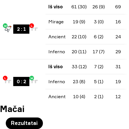
Iš viso
61 (30)
26 (9)
69
Mirage
19 (9)
3 (0)
16
W
L
2
:
1
Ancient
22 (10)
6 (2)
24
Inferno
20 (11)
17 (7)
29
Iš viso
33 (12)
7 (2)
31
L
W
0
:
2
Inferno
23 (8)
5 (1)
19
Ancient
10 (4)
2 (1)
12
Mačai
Rezultatai