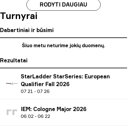
RODYTI DAUGIAU
Turnyrai
Dabartiniai ir būsimi
Šiuo metu neturime jokių duomenų.
Rezultatai
StarLadder StarSeries: European
Qualifier Fall 2026
0
7
21
-
0
7
26
IEM: Cologne Major 2026
0
6
02
-
0
6
22