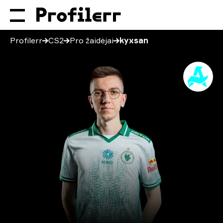
Profilerr
CS2
Pro žaidėjai
kyxsan