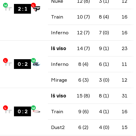
Nuke
12 (8)
3 (1)
12
W
L
2
:
1
Train
10 (7)
8 (4)
16
Inferno
12 (7)
7 (0)
16
Iš viso
14 (7)
9 (1)
23
L
W
0
:
2
Inferno
8 (4)
6 (1)
11
Mirage
6 (3)
3 (0)
12
Iš viso
15 (8)
8 (1)
31
L
W
0
:
2
Train
9 (6)
4 (1)
16
Dust2
6 (2)
4 (0)
15