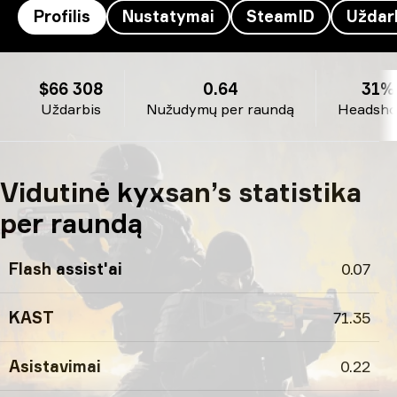
Profilis
Nustatymai
SteamID
Uždar
kyxsan’s profilis
$66 308
0.64
31%
Uždarbis
Nužudymų per raundą
Headshot
Vidutinė kyxsan’s statistika
per raundą
Flash assist'ai
0.07
KAST
71.35
Asistavimai
0.22