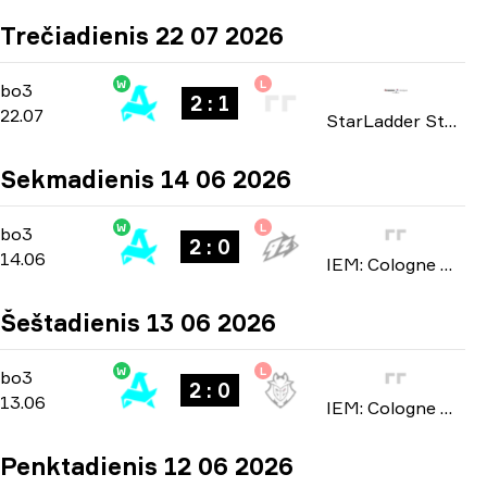
Trečiadienis 22 07 2026
W
L
Group A
-
bo3
bo3
2 : 1
22.07
StarLadder StarSeries: European Qualifier Fall 2026
Sekmadienis 14 06 2026
W
L
Stage 3
-
bo3
bo3
2 : 0
14.06
IEM: Cologne Major 2026
Šeštadienis 13 06 2026
W
L
Stage 3
-
bo3
bo3
2 : 0
13.06
IEM: Cologne Major 2026
Penktadienis 12 06 2026