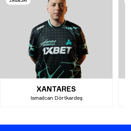
ŽAIDĖJAI
Ž
XANTARES
Ismailcan Dörtkardeş