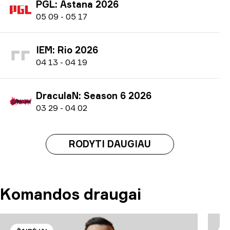
PGL: Astana 2026
0
5
09
-
0
5
17
IEM: Rio 2026
0
4
13
-
0
4
19
DraculaN: Season 6 2026
0
3
29
-
0
4
02
RODYTI DAUGIAU
Komandos draugai