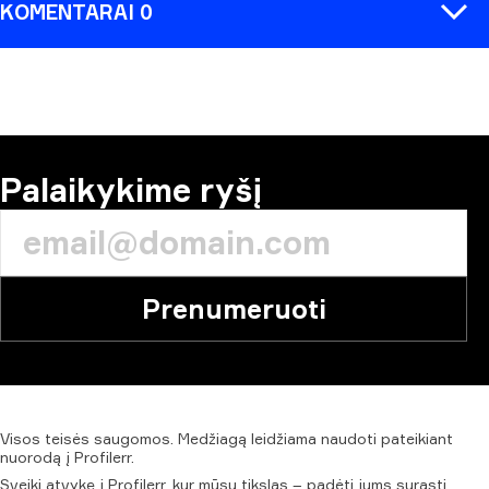
KOMENTARAI 0
KOMENTARAS
Palaikykime ryšį
Prenumeruoti
Visos
teisės
saugomos.
Medžiagą
leidžiama
naudoti
pateikiant
nuorodą
į
Profilerr.
Sveiki atvykę į Profilerr, kur mūsų tikslas – padėti jums surasti