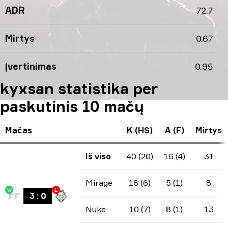
ADR
72.7
Mirtys
0.67
Įvertinimas
0.95
kyxsan statistika per
paskutinis 10 mačų
Mačas
K (HS)
A (F)
Mirtys
Iš viso
40 (20)
16 (4)
31
Mirage
18 (6)
5 (1)
8
W
L
3
:
0
Nuke
10 (7)
8 (1)
13