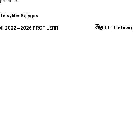
pasaulio.
Taisyklės
Sąlygos
LT
|
Lietuvių
©
2022—
2026
PROFILERR