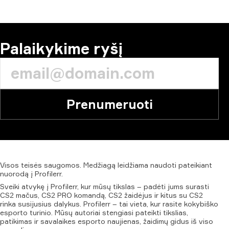
KOMENTARAS
Palaikykime ryšį
Prenumeruoti
Visos
teisės
saugomos.
Medžiagą
leidžiama
naudoti
pateikiant
nuorodą
į
Profilerr.
Sveiki atvykę į Profilerr, kur mūsų tikslas – padėti jums surasti
CS2 mačus, CS2 PRO komandą, CS2 žaidėjus ir kitus su CS2
rinka susijusius dalykus. Profilerr – tai vieta, kur rasite kokybiško
esporto turinio. Mūsų autoriai stengiasi pateikti tikslias,
patikimas ir savalaikes esporto naujienas, žaidimų gidus iš viso