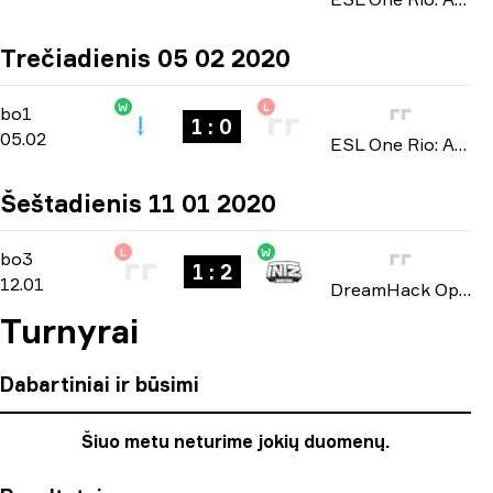
Trečiadienis 05 02 2020
W
L
North America Open Qualifier 2
-
bo1
bo1
1 : 0
05.02
ESL One Rio: Americas Minor Championship 2020
Šeštadienis 11 01 2020
L
W
North American Open Qualifier
-
bo3
bo3
1 : 2
12.01
DreamHack Open: Leipzig 2020
Turnyrai
Dabartiniai ir būsimi
Šiuo metu neturime jokių duomenų.