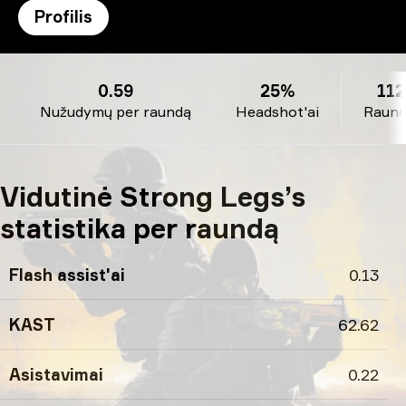
Profilis
Strong Legs’s profilis
0.59
25%
112
Nužudymų per raundą
Headshot'ai
Raund
Vidutinė Strong Legs’s
statistika per raundą
Flash assist'ai
0.13
KAST
62.62
Asistavimai
0.22