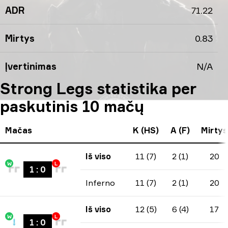
ADR
71.22
Mirtys
0.83
Įvertinimas
N/A
Strong Legs statistika per
paskutinis 10 mačų
Mačas
K (HS)
A (F)
Mirtys
Iš viso
11 (7)
2 (1)
20
W
L
1
:
0
Inferno
11 (7)
2 (1)
20
Iš viso
12 (5)
6 (4)
17
W
L
1
:
0