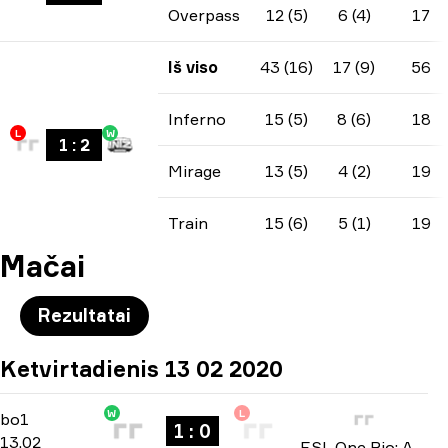
Overpass
12 (5)
6 (4)
17
Iš viso
43 (16)
17 (9)
56
Inferno
15 (5)
8 (6)
18
L
W
1
:
2
Mirage
13 (5)
4 (2)
19
Train
15 (6)
5 (1)
19
Mačai
Rezultatai
Ketvirtadienis 13 02 2020
W
L
North America Open Qualifier 4
-
bo1
bo1
1 : 0
13.02
ESL One Rio: Americas Minor Championship 2020