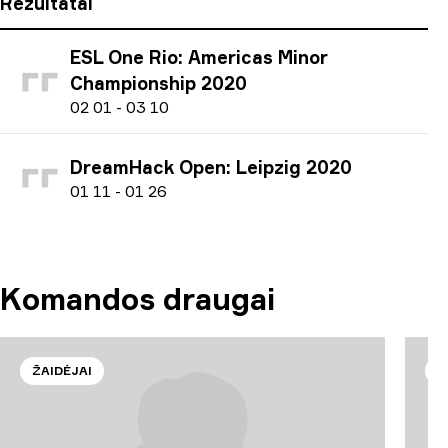
Rezultatai
ESL One Rio: Americas Minor
Championship 2020
0
2
01
-
0
3
10
DreamHack Open: Leipzig 2020
0
1
11
-
0
1
26
Komandos draugai
ŽAIDĖJAI
Ž