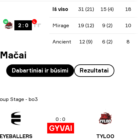
Iš viso
31 (21)
15 (4)
18
W
L
2
:
0
Mirage
19 (12)
9 (2)
10
Ancient
12 (9)
6 (2)
8
Mačai
Dabartiniai ir būsimi
Rezultatai
oup Stage
-
bo3
0 : 0
GYVAI
EYEBALLERS
TYLOO