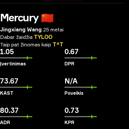
Mercury
🇨🇳
Jingxiang Wang
25 metai
Dabar
žaidžia
TYLOO
Taip
pat
žinomas
kaip
T^T
1.05
0.67
Įvertinimas
DPR
73.67
N/A
KAST
Poveikis
80.37
0.73
ADR
KPR