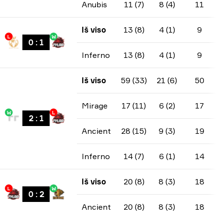
Anubis
11 (7)
8 (4)
11
Iš viso
13 (8)
4 (1)
9
L
W
0
:
1
Inferno
13 (8)
4 (1)
9
Iš viso
59 (33)
21 (6)
50
Mirage
17 (11)
6 (2)
17
W
L
2
:
1
Ancient
28 (15)
9 (3)
19
Inferno
14 (7)
6 (1)
14
Iš viso
20 (8)
8 (3)
18
L
W
0
:
2
Ancient
20 (8)
8 (3)
18