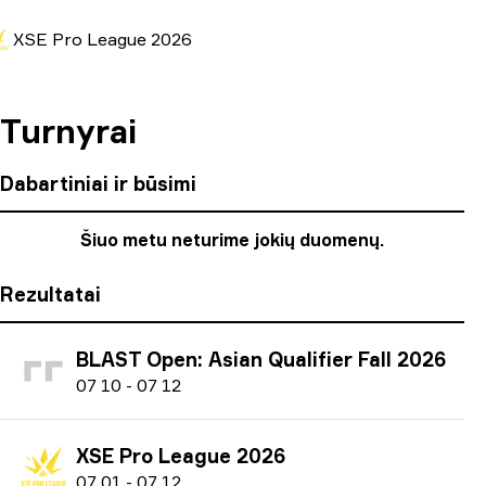
XSE Pro League 2026
Turnyrai
Dabartiniai ir būsimi
Šiuo metu neturime jokių duomenų.
Rezultatai
BLAST Open: Asian Qualifier Fall 2026
0
7
10
-
0
7
12
XSE Pro League 2026
0
7
01
-
0
7
12