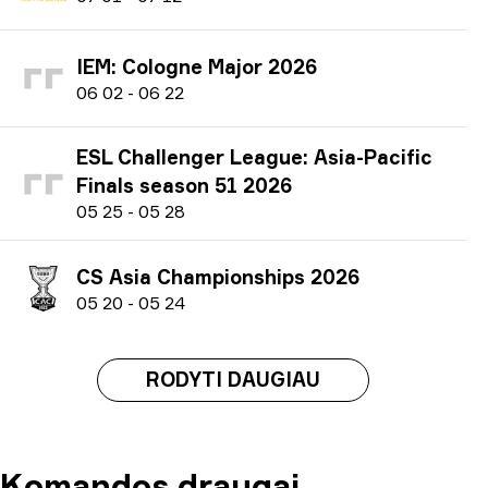
IEM: Cologne Major 2026
0
6
02
-
0
6
22
ESL Challenger League: Asia-Pacific
Finals season 51 2026
0
5
25
-
0
5
28
CS Asia Championships 2026
0
5
20
-
0
5
24
RODYTI DAUGIAU
Komandos draugai