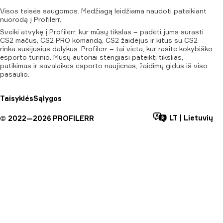
Visos
teisės
saugomos.
Medžiagą
leidžiama
naudoti
pateikiant
nuorodą
į
Profilerr.
Sveiki atvykę į Profilerr, kur mūsų tikslas – padėti jums surasti
CS2 mačus, CS2 PRO komandą, CS2 žaidėjus ir kitus su CS2
rinka susijusius dalykus. Profilerr – tai vieta, kur rasite kokybiško
esporto turinio. Mūsų autoriai stengiasi pateikti tikslias,
patikimas ir savalaikes esporto naujienas, žaidimų gidus iš viso
pasaulio.
Taisyklės
Sąlygos
LT
|
Lietuvių
©
2022—
2026
PROFILERR