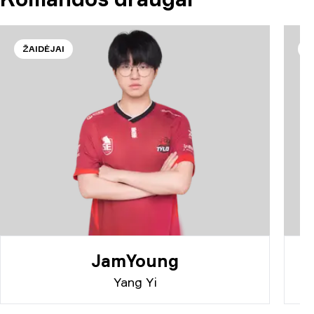
ŽAIDĖJAI
Ž
JamYoung
Yang Yi