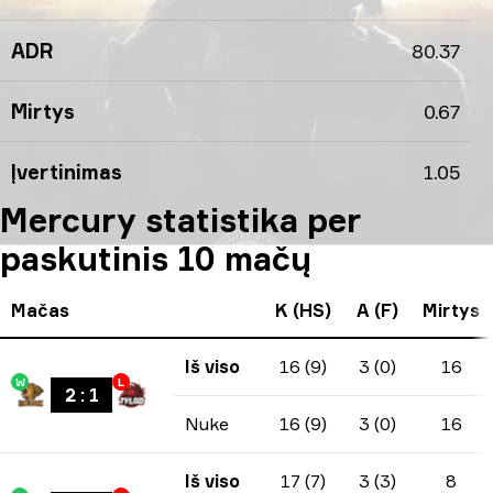
ADR
80.37
Mirtys
0.67
Įvertinimas
1.05
Mercury statistika per
paskutinis 10 mačų
Mačas
K (HS)
A (F)
Mirtys
Iš viso
16 (9)
3 (0)
16
W
L
2
:
1
Nuke
16 (9)
3 (0)
16
Iš viso
17 (7)
3 (3)
8