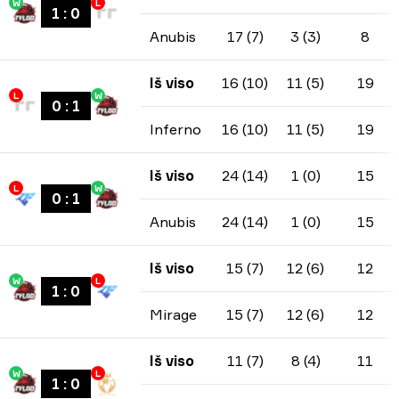
W
L
1
:
0
Anubis
17 (7)
3 (3)
8
Iš viso
16 (10)
11 (5)
19
L
W
0
:
1
Inferno
16 (10)
11 (5)
19
Iš viso
24 (14)
1 (0)
15
L
W
0
:
1
Anubis
24 (14)
1 (0)
15
Iš viso
15 (7)
12 (6)
12
W
L
1
:
0
Mirage
15 (7)
12 (6)
12
Iš viso
11 (7)
8 (4)
11
W
L
1
:
0