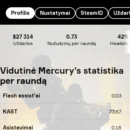
Profilis
Nustatymai
SteamID
Uždar
Mercury’s profilis
$27 314
0.73
42%
Uždarbis
Nužudymų per raundą
Headshot
Vidutinė Mercury’s statistika
per raundą
Flash assist'ai
0.03
KAST
73.67
Asistavimai
0.18