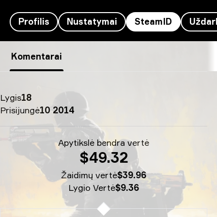
Profilis
Nustatymai
SteamID
Uždar
ArtFr0st’s SteamID - therealyou†
Komentarai
Lygis
18
Prisijungė
10 2014
Apytikslė bendra vertė
$49.32
Žaidimų vertė
$39.96
Lygio Vertė
$9.36