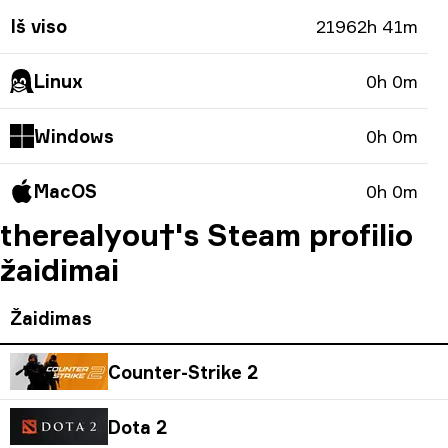
Iš viso
21962h 41m
Linux
0h 0m
Windows
0h 0m
MacOS
0h 0m
therealyou†'s Steam profilio
žaidimai
Žaidimas
Counter-Strike 2
Dota 2