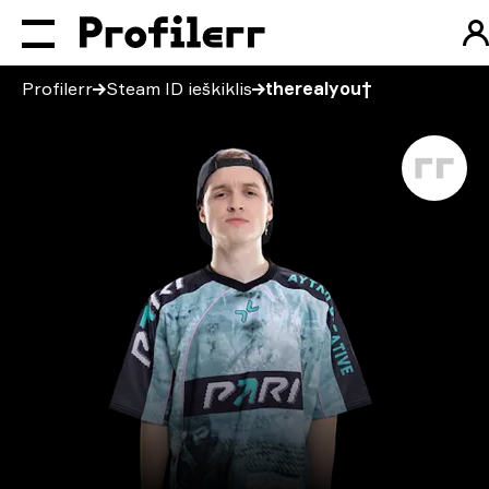
Profilerr
Steam ID ieškiklis
therealyou†