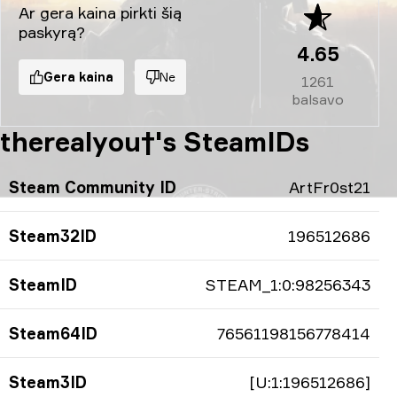
Ar gera kaina pirkti šią
paskyrą?
4.65
Gera kaina
Ne
1261
balsavo
therealyou†'s SteamIDs
Steam Community ID
ArtFr0st21
Steam32ID
196512686
SteamID
STEAM_1:0:98256343
Steam64ID
76561198156778414
Steam3ID
[U:1:196512686]