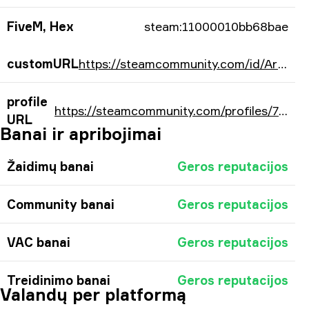
FiveM, Hex
steam:11000010bb68bae
customURL
https://steamcommunity.com/id/ArtFr0st21/
profile
https://steamcommunity.com/profiles/76561198156778414/
URL
Banai ir apribojimai
Žaidimų banai
Geros reputacijos
Community banai
Geros reputacijos
VAC banai
Geros reputacijos
Treidinimo banai
Geros reputacijos
Valandų per platformą