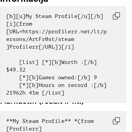
[b][u]My Steam Profile[/u][/b] 
[i](from 
[URL=https://profilerr.net/lt/p
ersons/ArtFr0st/steam 
]Profilerr[/URL])[/i]
    [list] [*][b]Worth :[/b] 
$49.32
    [*][b]Games owned:[/b] 9
    [*][b]Hours on record :[/b] 
21962h 41m [/list]
Markdown (reddit ir kt.)
**My Steam Profile** *(from 
[Profilerr]