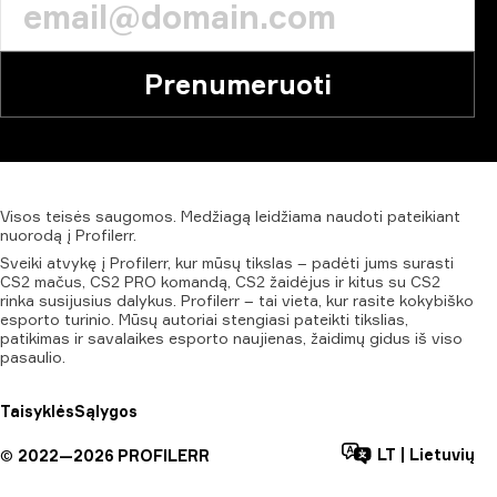
Prenumeruoti
Visos
teisės
saugomos.
Medžiagą
leidžiama
naudoti
pateikiant
nuorodą
į
Profilerr.
Sveiki atvykę į Profilerr, kur mūsų tikslas – padėti jums surasti
CS2 mačus, CS2 PRO komandą, CS2 žaidėjus ir kitus su CS2
rinka susijusius dalykus. Profilerr – tai vieta, kur rasite kokybiško
esporto turinio. Mūsų autoriai stengiasi pateikti tikslias,
patikimas ir savalaikes esporto naujienas, žaidimų gidus iš viso
pasaulio.
Taisyklės
Sąlygos
LT
|
Lietuvių
©
2022—
2026
PROFILERR