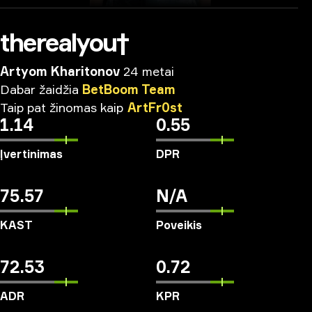
therealyou†
Artyom Kharitonov
24 metai
Dabar
žaidžia
BetBoom
Team
Taip
pat
žinomas
kaip
ArtFr0st
1.14
0.55
Įvertinimas
DPR
75.57
N/A
KAST
Poveikis
72.53
0.72
ADR
KPR