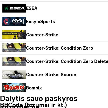
ESEA
Easy eSports
Counter-Strike
Counter-Strike: Condition Zero
Counter-Strike: Condition Zero Delet
Counter-Strike: Source
Bombix
Dalytis savo paskyros
BBCode (forumai ir kt.)
informacija