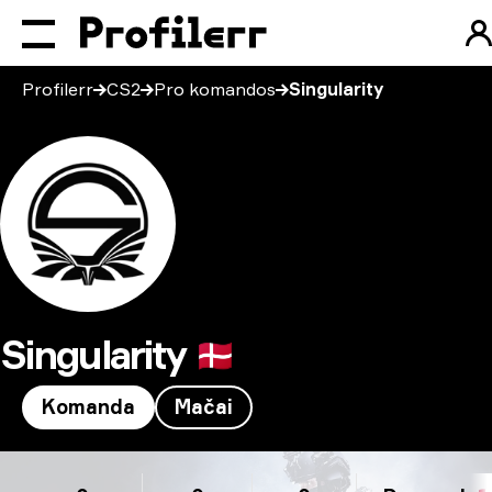
Profilerr
CS2
Pro komandos
Singularity
Singularity
🇩🇰
Komanda
Mačai
Singularity