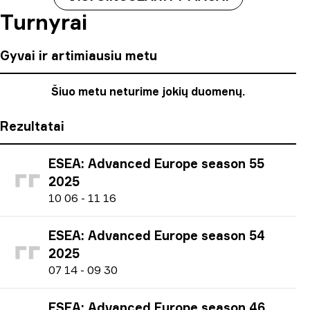
Turnyrai
Gyvai ir artimiausiu metu
Šiuo metu neturime jokių duomenų.
Rezultatai
ESEA: Advanced Europe season 55
2025
1
0
06
-
1
1
16
ESEA: Advanced Europe season 54
2025
0
7
14
-
0
9
30
ESEA: Advanced Europe season 46