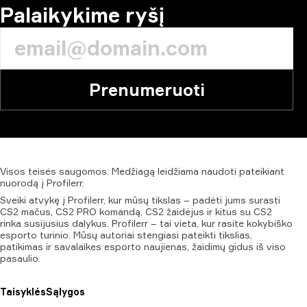
Palaikykime ryšį
Prenumeruoti
Visos
teisės
saugomos.
Medžiagą
leidžiama
naudoti
pateikiant
nuorodą
į
Profilerr.
Sveiki atvykę į Profilerr, kur mūsų tikslas – padėti jums surasti
CS2 mačus, CS2 PRO komandą, CS2 žaidėjus ir kitus su CS2
rinka susijusius dalykus. Profilerr – tai vieta, kur rasite kokybiško
esporto turinio. Mūsų autoriai stengiasi pateikti tikslias,
patikimas ir savalaikes esporto naujienas, žaidimų gidus iš viso
pasaulio.
Taisyklės
Sąlygos