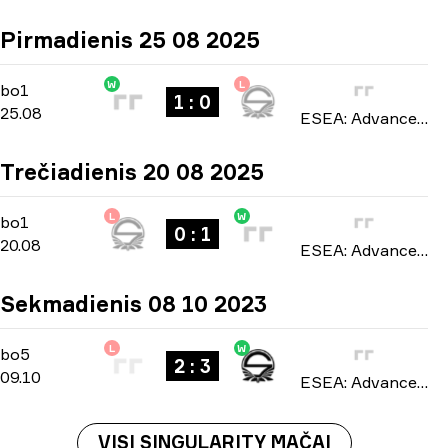
Pirmadienis 25 08 2025
W
L
Regular Season
-
bo1
bo1
1 : 0
25.08
ESEA: Advanced Europe season 54 2025
Trečiadienis 20 08 2025
L
W
Regular Season
-
bo1
bo1
0 : 1
20.08
ESEA: Advanced Europe season 54 2025
Sekmadienis 08 10 2023
L
W
Playoffs
-
bo5
bo5
2 : 3
09.10
ESEA: Advanced Europe season 46 2023
VISI SINGULARITY MAČAI