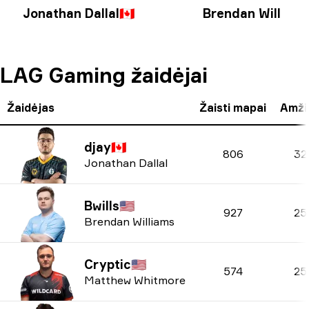
Jonathan Dallal
🇨🇦
Brendan William
LAG Gaming žaidėjai
Žaidėjas
Žaisti mapai
Amži
djay
🇨🇦
806
32
Jonathan Dallal
Bwills
🇺🇸
927
25
Brendan Williams
Cryptic
🇺🇸
574
25
Matthew Whitmore