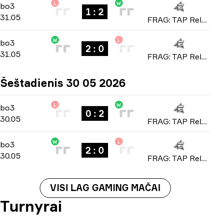
L
W
Playoffs
-
bo3
bo3
1 : 2
31.05
FRAG: TAP Reloaded 2026
W
L
Playoffs
-
bo3
bo3
2 : 0
31.05
FRAG: TAP Reloaded 2026
Šeštadienis 30 05 2026
L
W
Playoffs
-
bo3
bo3
0 : 2
30.05
FRAG: TAP Reloaded 2026
W
L
Playoffs
-
bo3
bo3
2 : 0
30.05
FRAG: TAP Reloaded 2026
VISI LAG GAMING MAČAI
Turnyrai