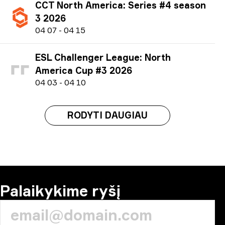
CCT North America: Series #4 season
3 2026
0
4
07
-
0
4
15
ESL Challenger League: North
America Cup #3 2026
0
4
03
-
0
4
10
RODYTI DAUGIAU
Palaikykime ryšį