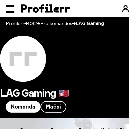
Profilerr
CS2
Pro komandos
LAG Gaming
LAG Gaming
🇺🇸
Komanda
Mačai
LAG Gaming