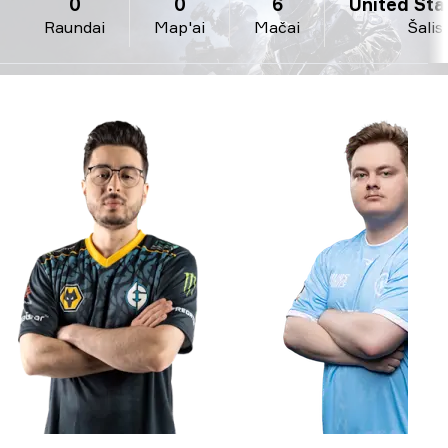
0
0
6
United Stat
Raundai
Map'ai
Mačai
Šalis