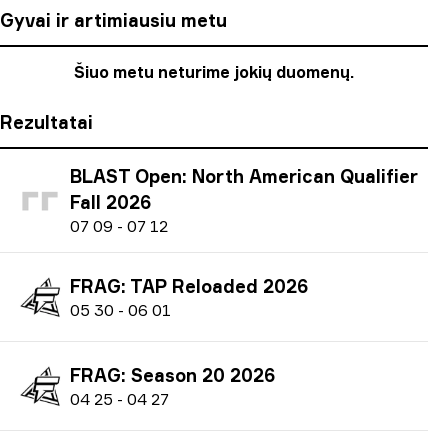
Gyvai ir artimiausiu metu
Šiuo metu neturime jokių duomenų.
Rezultatai
BLAST Open: North American Qualifier
Fall 2026
0
7
09
-
0
7
12
FRAG: TAP Reloaded 2026
0
5
30
-
0
6
01
FRAG: Season 20 2026
0
4
25
-
0
4
27