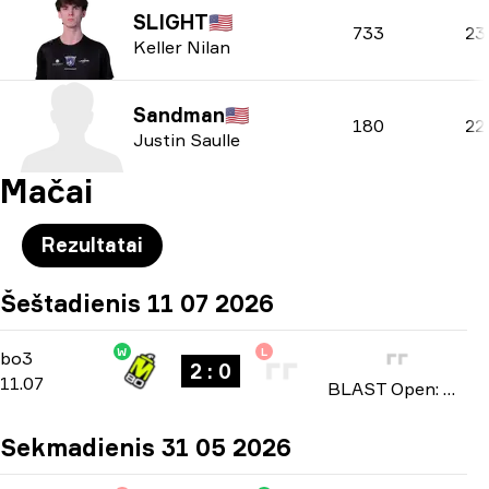
SLIGHT
🇺🇸
733
23
Keller Nilan
Sandman
🇺🇸
180
22
Justin Saulle
Mačai
Rezultatai
Šeštadienis 11 07 2026
W
L
Playoffs
-
bo3
bo3
2 : 0
11.07
BLAST Open: North American Qualifier Fall 2026
Sekmadienis 31 05 2026