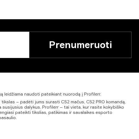
Prenumeruoti
gą
leidžiama
naudoti
pateikiant
nuorodą
į
Profilerr.
ūsų tikslas – padėti jums surasti CS2 mačus, CS2 PRO komandą,
 susijusius dalykus. Profilerr – tai vieta, kur rasite kokybiško
ngiasi pateikti tikslias, patikimas ir savalaikes esporto
pasaulio.