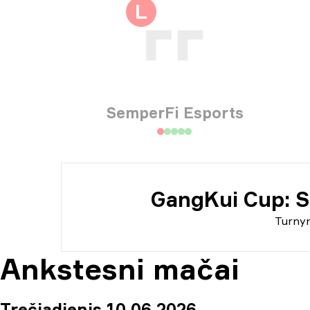
Tur
L
Inf
SemperFi Esports
GangKui Cup: S
Turny
Ankstesni mačai
Trečiadienis 10 06 2026