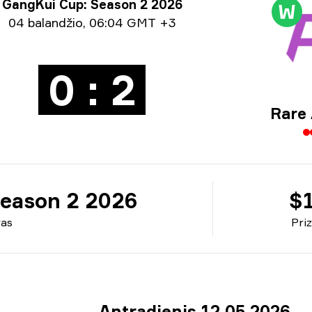
nyro informacija
GangKui Cup: Season 2 2026
W
ormacija apie datą
04 balandžio
,
06:04 GMT +3
0 : 2
Rare
eason 2 2026
$
ras
Pri
Antradienis 12 05 2026