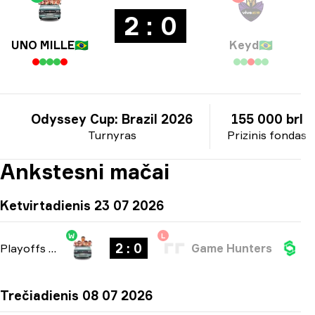
2 : 0
UNO MILLE
🇧🇷
Keyd
🇧🇷
Odyssey Cup: Brazil 2026
155 000 brl
Turnyras
Prizinis fondas
Ankstesni mačai
Ketvirtadienis 23 07 2026
W
L
2 : 0
Playoffs
-
bo3
Game Hunters
Trečiadienis 08 07 2026