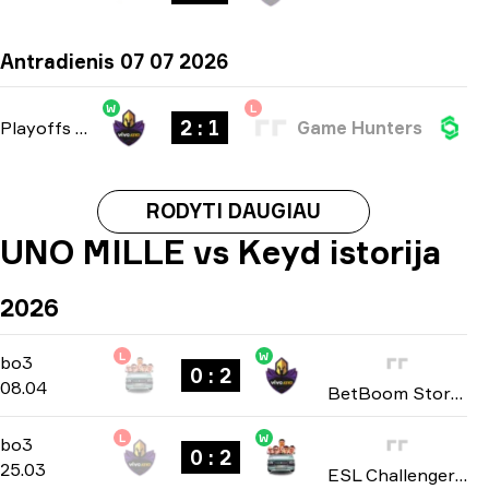
Antradienis 07 07 2026
W
L
2 : 1
Playoffs
-
bo3
Game Hunters
RODYTI DAUGIAU
UNO MILLE vs Keyd istorija
2026
L
W
Playoffs
-
bo3
bo3
0 : 2
08.04
BetBoom Storm: Season 2 2026
L
W
Playoffs
-
bo3
bo3
0 : 2
25.03
ESL Challenger League: South America Cup #2 season 51 2026