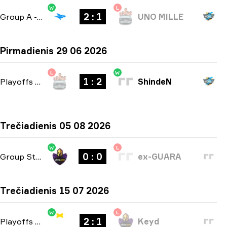
W
L
2 : 1
Group A
-
bo3
UNO MILLE
Pirmadienis 29 06 2026
L
W
1 : 2
Playoffs
-
bo3
ShindeN
Trečiadienis 05 08 2026
W
L
0 : 0
Group Stage
-
bo3
ex-GUARA
Trečiadienis 15 07 2026
W
L
2 : 1
Playoffs
-
bo3
Keyd