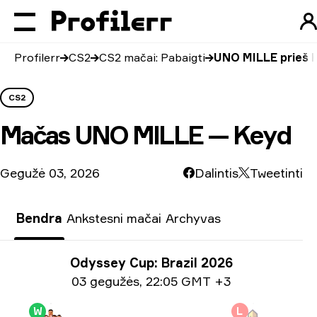
Profilerr
CS2
CS2 mačai: Pabaigti
UNO MILLE prieš 
CS2
Mačas
UNO MILLE — Keyd
Gegužė 03, 2026
Dalintis
Tweetinti
Bendra
Ankstesni mačai
Archyvas
Turnyro informacija
Odyssey Cup: Brazil 2026
Informacija apie datą
03 gegužės
,
22:05 GMT +3
W
L