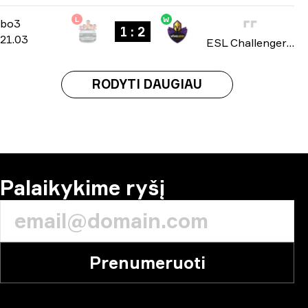
L
W
Playoffs
-
bo3
bo3
1 : 2
21.03
ESL Challenger League: South America Cup #2 season 51 2026
RODYTI DAUGIAU
Palaikykime ryšį
Prenumeruoti