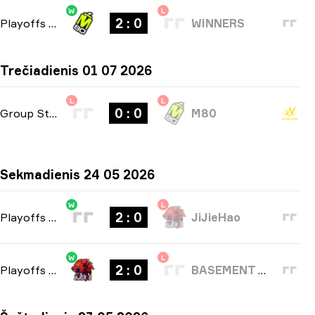
W
L
2 : 0
Playoffs
-
bo3
WINNERS
Trečiadienis 01 07 2026
L
L
0 : 0
Group Stage
-
bo1
M80
Sekmadienis 24 05 2026
W
L
2 : 0
Playoffs
-
bo3
JiJieHao
W
L
2 : 0
Playoffs
-
bo3
BASEMENT BOYS