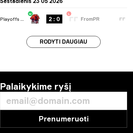
Šeštadienis 23 05 2026
W
L
2 : 0
Playoffs
-
bo3
FromPR
RODYTI DAUGIAU
Palaikykime ryšį
Prenumeruoti