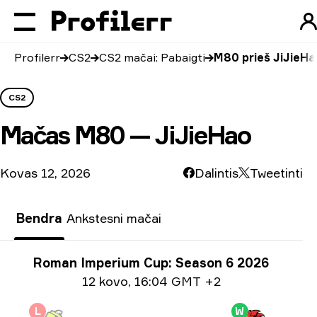
Profilerr
CS2
CS2 mačai: Pabaigti
M80 prieš JiJieHa
CS2
Mačas
M80 — JiJieHao
Kovas 12, 2026
Dalintis
Tweetinti
Bendra
Ankstesni mačai
Turnyro informacija
Roman Imperium Cup: Season 6 2026
Informacija apie datą
12 kovo
,
16:04 GMT +2
L
W