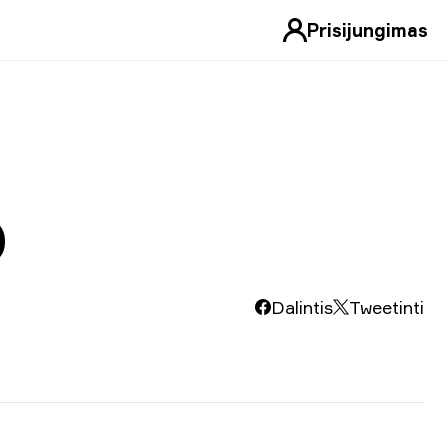
Prisijungimas
D
Dalintis
Tweetinti