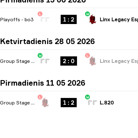
L
W
1 : 2
Playoffs
-
bo3
Linx Legacy Es
Ketvirtadienis 28 05 2026
W
L
2 : 0
Group Stage
-
bo3
Linx Legacy Es
Pirmadienis 11 05 2026
L
W
1 : 2
Group Stage
-
bo3
L.820