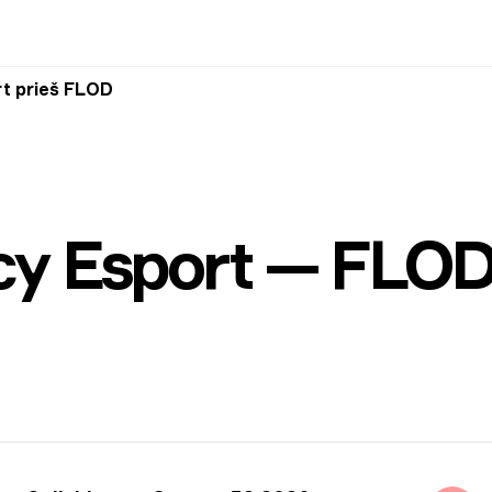
t prieš FLOD
cy Esport — FLO