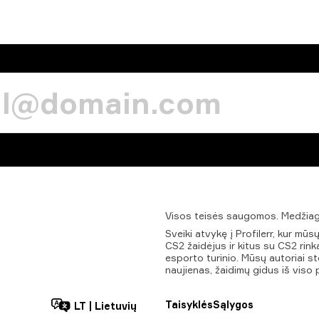
Visos
teisės
saugomos.
Medžia
Sveiki atvykę į Profilerr, kur m
CS2 žaidėjus ir kitus su CS2 rinka
esporto turinio. Mūsų autoriai ste
naujienas, žaidimų gidus iš viso 
Taisyklės
Sąlygos
LT
|
Lietuvių