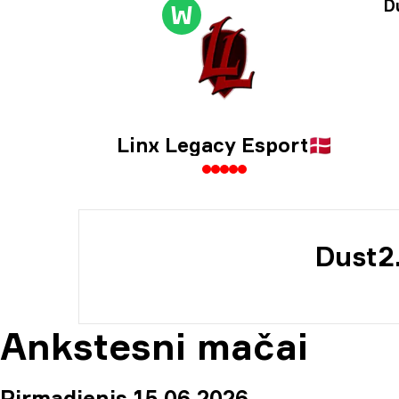
Tur
D
W
Inf
Linx Legacy Esport
🇩🇰
Dust2
Ankstesni mačai
Pirmadienis 15 06 2026