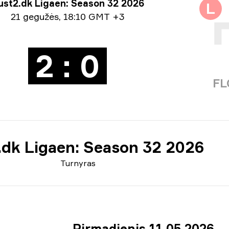
nyro informacija
ust2.dk Ligaen: Season 32 2026
L
ormacija apie datą
21 gegužės
,
18:10 GMT +3
2 : 0
FL
.dk Ligaen: Season 32 2026
Turnyras
Pirmadienis 11 05 2026