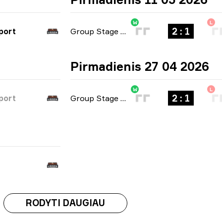
W
L
2 : 1
port
Group Stage
-
bo3
Pirmadienis 27 04 2026
W
L
2 : 1
port
Group Stage
-
bo3
RODYTI DAUGIAU