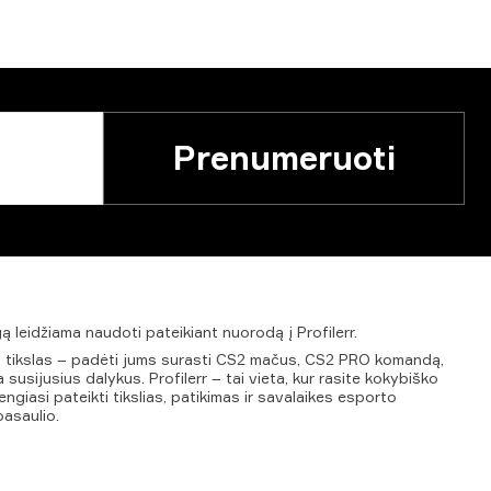
Prenumeruoti
gą
leidžiama
naudoti
pateikiant
nuorodą
į
Profilerr.
ūsų tikslas – padėti jums surasti CS2 mačus, CS2 PRO komandą,
 susijusius dalykus. Profilerr – tai vieta, kur rasite kokybiško
ngiasi pateikti tikslias, patikimas ir savalaikes esporto
pasaulio.