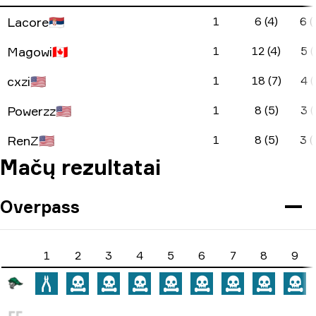
Lacore
🇷🇸
1
6 (4)
6 (
Magowi
🇨🇦
1
12 (4)
5 (
cxzi
🇺🇸
1
18 (7)
4 (
Powerzz
🇺🇸
1
8 (5)
3 (
RenZ
🇺🇸
1
8 (5)
3 (
Mačų rezultatai
Overpass
1
2
3
4
5
6
7
8
9