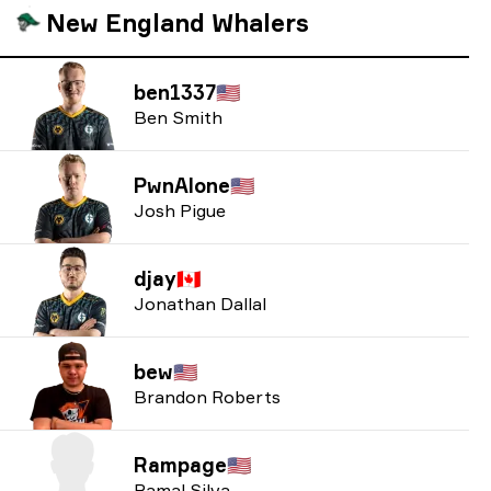
New England Whalers
ben1337
🇺🇸
Ben Smith
PwnAlone
🇺🇸
Josh Pigue
djay
🇨🇦
Jonathan Dallal
bew
🇺🇸
Brandon Roberts
Rampage
🇺🇸
Ramal Silva