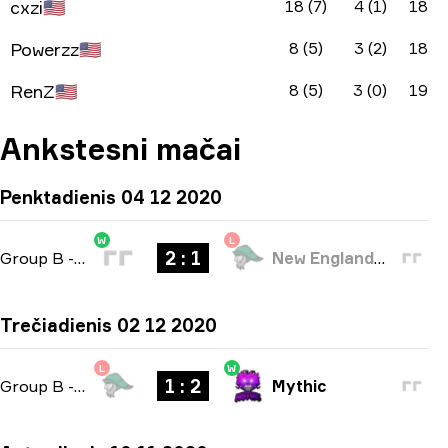
cxzi
🇺🇸
18 (7)
4 (1)
18
Powerzz
🇺🇸
8 (5)
3 (2)
18
RenZ
🇺🇸
8 (5)
3 (0)
19
Ankstesni mačai
Penktadienis 04 12 2020
W
L
2 : 1
Group B
-
bo3
New England Whalers
Trečiadienis 02 12 2020
L
W
1 : 2
Group B
-
bo3
Mythic