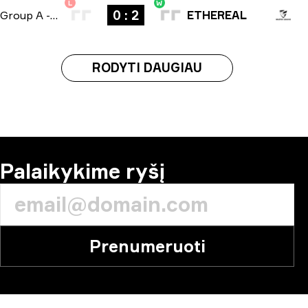
L
W
0 : 2
Group A
-
bo3
ETHEREAL
RODYTI DAUGIAU
Palaikykime ryšį
Prenumeruoti