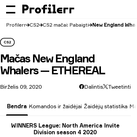
Profilerr
CS2
CS2 mačai: Pabaigti
New England Whal
CS2
Mačas
New England
Whalers — ETHEREAL
Birželis 09, 2020
Dalintis
Tweetinti
Bendra
Komandos ir žaidėjai
Žaidėjų statistika
Ma
Turnyro informacija
WINNERS League: North America Invite
Division season 4 2020