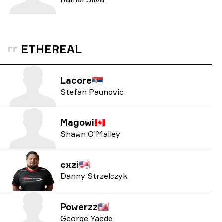
ETHEREAL
Lacore
🇷🇸
Stefan Paunovic
Magowi
🇨🇦
Shawn O'Malley
cxzi
🇺🇸
Danny Strzelczyk
Powerzz
🇺🇸
George Yaede