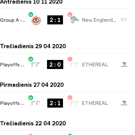
Antradienis 10 11 2020
W
L
2 : 1
Group A
-
bo3
New England Whalers
Trečiadienis 29 04 2020
W
L
2 : 0
Playoffs
-
bo3
ETHEREAL
Pirmadienis 27 04 2020
W
L
2 : 1
Playoffs
-
bo3
ETHEREAL
Trečiadienis 22 04 2020