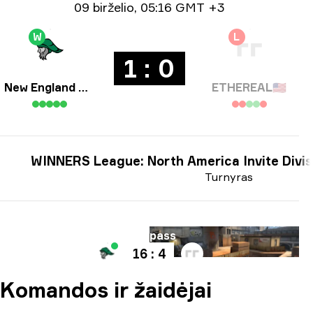
Informacija apie datą
09 birželio
,
05:16 GMT +3
W
L
1 : 0
New England Whalers
ETHEREAL
🇺🇸
WINNERS League: North America Invite Divis
Turnyras
Mapas
Overpass
16 : 4
Komandos ir žaidėjai