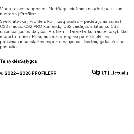
Visos
teisės
saugomos.
Medžiagą
leidžiama
naudoti
pateikiant
nuorodą
į
Profilerr.
Sveiki atvykę į Profilerr, kur mūsų tikslas – padėti jums surasti
CS2 mačus, CS2 PRO komandą, CS2 žaidėjus ir kitus su CS2
rinka susijusius dalykus. Profilerr – tai vieta, kur rasite kokybiško
esporto turinio. Mūsų autoriai stengiasi pateikti tikslias,
patikimas ir savalaikes esporto naujienas, žaidimų gidus iš viso
pasaulio.
Taisyklės
Sąlygos
LT
|
Lietuvių
©
2022—
2026
PROFILERR