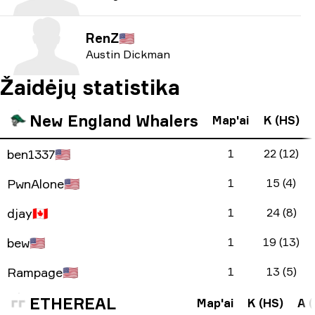
RenZ
🇺🇸
Austin Dickman
Žaidėjų statistika
New England Whalers
Map'ai
K (HS)
ben1337
🇺🇸
1
22 (12)
PwnAlone
🇺🇸
1
15 (4)
djay
🇨🇦
1
24 (8)
bew
🇺🇸
1
19 (13)
Rampage
🇺🇸
1
13 (5)
ETHEREAL
Map'ai
K (HS)
A (