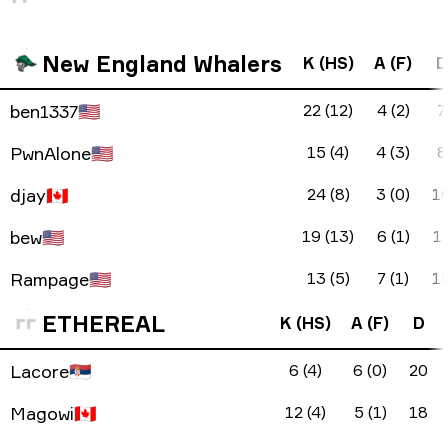
New England Whalers
K (HS)
A (F)
D
ben1337
🇺🇸
22 (12)
4 (2)
7
PwnAlone
🇺🇸
15 (4)
4 (3)
8
djay
🇨🇦
24 (8)
3 (0)
1
bew
🇺🇸
19 (13)
6 (1)
1
Rampage
🇺🇸
13 (5)
7 (1)
1
ETHEREAL
K (HS)
A (F)
D
Lacore
🇷🇸
6 (4)
6 (0)
20
Magowi
🇨🇦
12 (4)
5 (1)
18