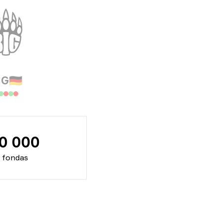
IG
🇩🇪
70 000
s fondas