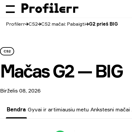
Profilerr
CS2
CS2 mačai: Pabaigti
G2 prieš BIG
CS2
Mačas
G2 — BIG
Birželis 08, 2026
Bendra
Gyvai ir artimiausiu metu
Ankstesni mačai