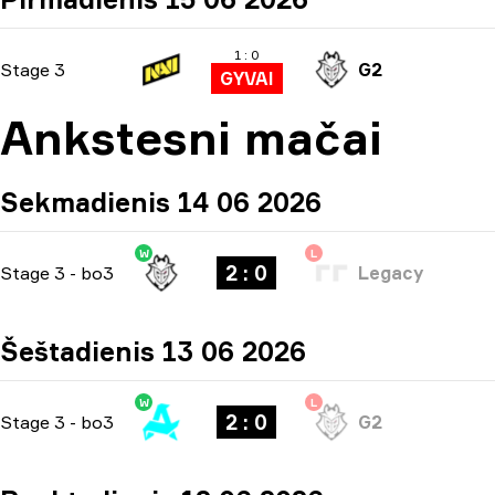
1 : 0
Stage 3
G2
GYVAI
Ankstesni mačai
Sekmadienis 14 06 2026
W
L
2 : 0
Stage 3
-
bo3
Legacy
Šeštadienis 13 06 2026
W
L
2 : 0
Stage 3
-
bo3
G2