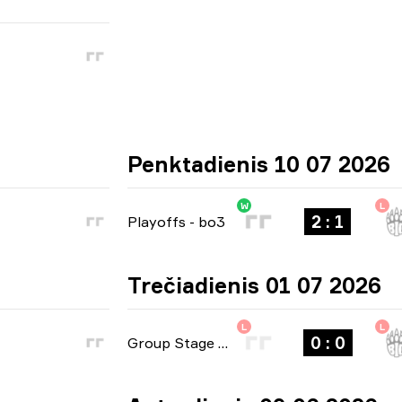
Penktadienis 10 07 2026
W
L
2 : 1
Playoffs
-
bo3
Trečiadienis 01 07 2026
L
L
0 : 0
Group Stage
-
bo1