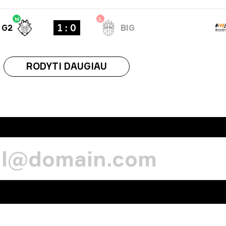
W
L
1 : 0
G2
BIG
RODYTI DAUGIAU