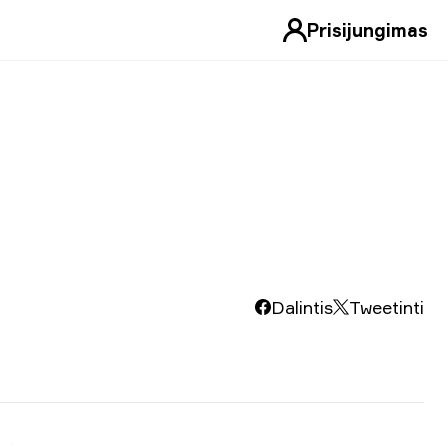
Prisijungimas
Dalintis
Tweetinti