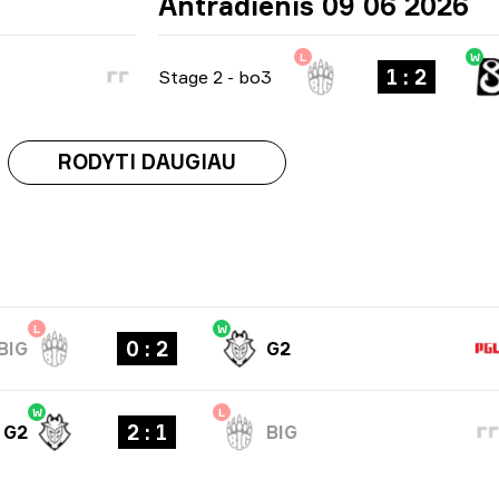
Antradienis 09 06 2026
L
W
1 : 2
Stage 2
-
bo3
RODYTI DAUGIAU
L
W
0 : 2
BIG
G2
W
L
2 : 1
G2
BIG