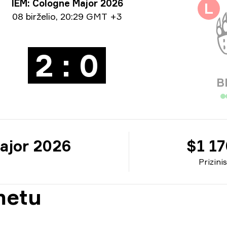
nyro informacija
IEM: Cologne Major 2026
L
ormacija apie datą
08 birželio
,
20:29 GMT +3
2 : 0
B
ajor 2026
$1 1
Prizini
metu