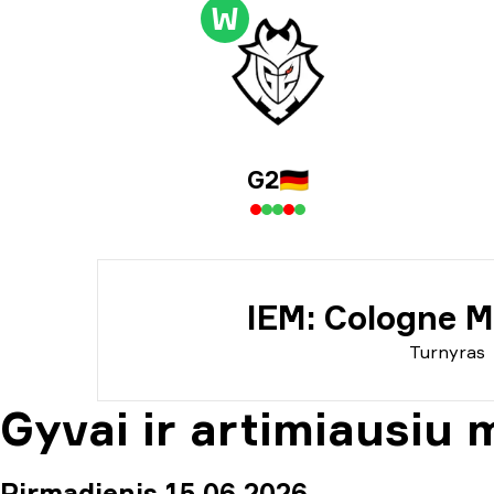
Tur
W
Inf
G2
🇩🇪
IEM: Cologne M
Turnyras
Gyvai ir artimiausiu 
Pirmadienis 15 06 2026