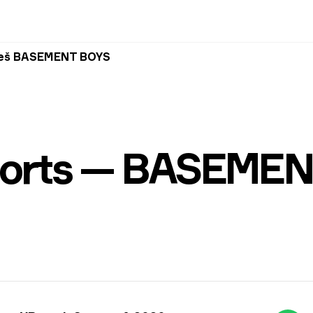
rieš BASEMENT BOYS
ports — BASEME