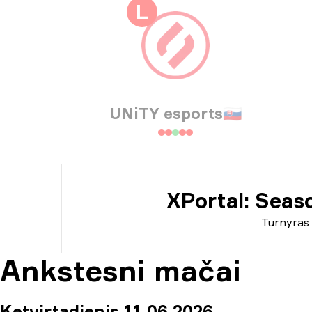
Tur
L
Inf
UNiTY esports
🇸🇰
XPortal: Seas
Turnyras
Ankstesni mačai
Ketvirtadienis 11 06 2026