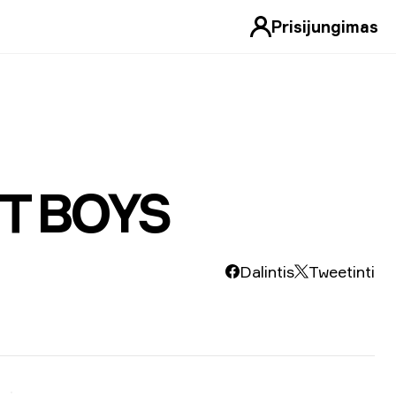
Prisijungimas
NT BOYS
Dalintis
Tweetinti