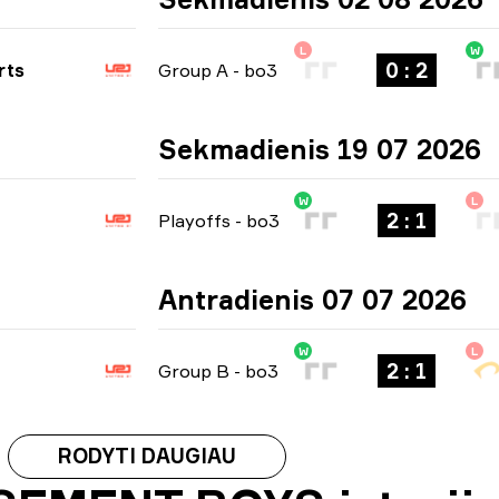
L
W
0 : 2
rts
Group A
-
bo3
Sekmadienis 19 07 2026
W
L
2 : 1
Playoffs
-
bo3
Antradienis 07 07 2026
W
L
2 : 1
Group B
-
bo3
RODYTI DAUGIAU