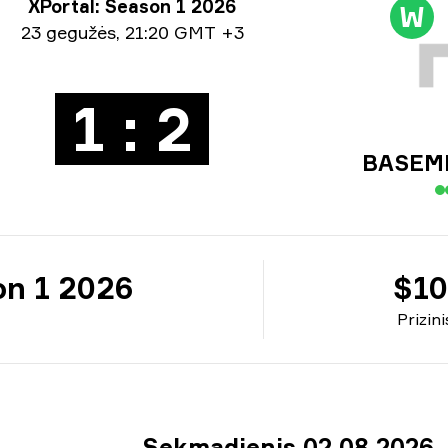
nyro informacija
XPortal: Season 1 2026
W
ormacija apie datą
23 gegužės
,
21:20 GMT +3
1 : 2
BASEM
on 1 2026
$10
Prizin
Sekmadienis 02 08 2026