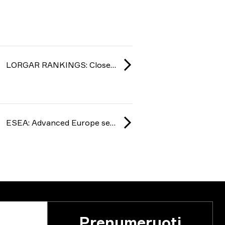
a
LORGAR RANKINGS: Closed Qualifier season 1 2026
ESEA: Advanced Europe season 54 2025
Prenumeruoti