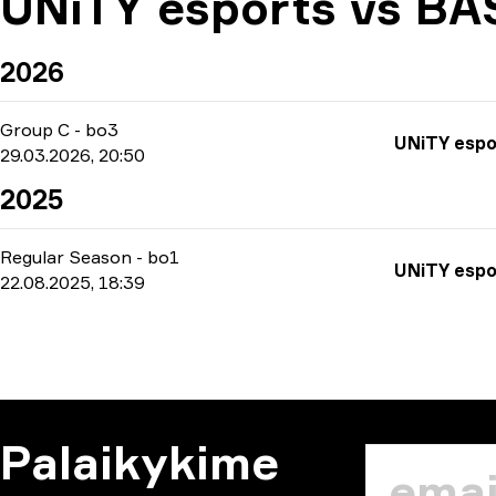
UNiTY esports vs BA
2026
Group C
-
bo3
UNiTY espo
29.03.2026, 20:50
2025
Regular Season
-
bo1
UNiTY espo
22.08.2025, 18:39
Palaikykime