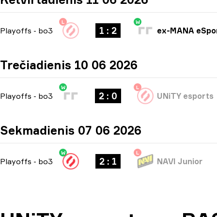
L
W
1 : 2
Playoffs
-
bo3
ex-MANA eSpo
Trečiadienis 10 06 2026
W
L
2 : 0
Playoffs
-
bo3
UNiTY esports
Sekmadienis 07 06 2026
W
L
2 : 1
Playoffs
-
bo3
NAVI Junior