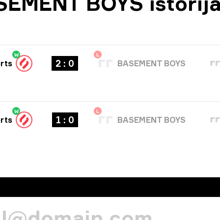
SEMENT BOYS istorij
W
L
2 : 0
rts
BASEMENT BOYS
W
L
1 : 0
rts
BASEMENT BOYS