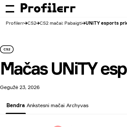
Profilerr
CS2
CS2 mačai: Pabaigti
UNiTY esports p
CS2
Mačas
UNiTY es
Gegužė 23, 2026
Bendra
Ankstesni mačai
Archyvas