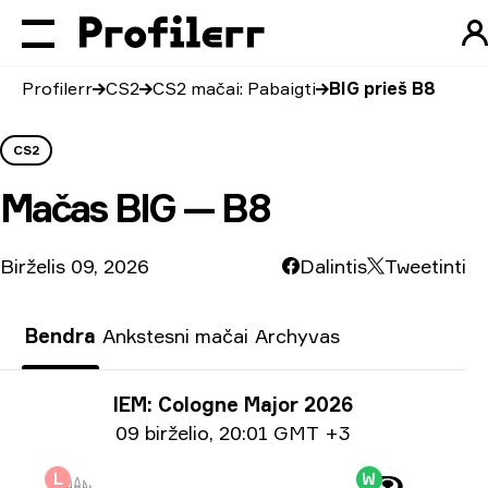
Profilerr
CS2
CS2 mačai: Pabaigti
BIG prieš B8
CS2
Mačas
BIG — B8
Birželis 09, 2026
Dalintis
Tweetinti
Bendra
Ankstesni mačai
Archyvas
Turnyro informacija
IEM: Cologne Major 2026
Informacija apie datą
09 birželio
,
20:01 GMT +3
L
W