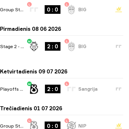
L
L
0 : 0
Group Stage
-
bo1
BIG
Pirmadienis 08 06 2026
W
L
2 : 0
Stage 2
-
bo3
BIG
Ketvirtadienis 09 07 2026
W
L
2 : 0
Playoffs
-
bo3
Sangrija
Trečiadienis 01 07 2026
L
L
0 : 0
Group Stage
-
bo1
NIP