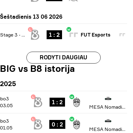
Šeštadienis 13 06 2026
L
W
1 : 2
Stage 3
-
bo3
FUT Esports
RODYTI DAUGIAU
BIG vs B8 istorija
2025
L
W
Playoffs
-
bo3
bo3
1 : 2
03.05
MESA Nomadic Masters: Spring 2025
L
W
Group Stage
-
bo3
bo3
0 : 2
01.05
MESA Nomadic Masters: Spring 2025