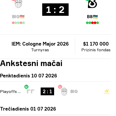
1 : 2
BIG
🇩🇪
B8
🇺🇦
IEM: Cologne Major 2026
$1 170 000
Turnyras
Prizinis fondas
Ankstesni mačai
Penktadienis 10 07 2026
W
L
2 : 1
Playoffs
-
bo3
BIG
Trečiadienis 01 07 2026