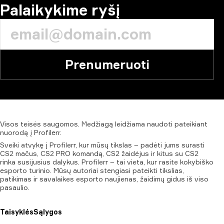
Palaikykime ryšį
Prenumeruoti
Visos
teisės
saugomos.
Medžiagą
leidžiama
naudoti
pateikiant
nuorodą
į
Profilerr.
Sveiki atvykę į Profilerr, kur mūsų tikslas – padėti jums surasti
CS2 mačus, CS2 PRO komandą, CS2 žaidėjus ir kitus su CS2
rinka susijusius dalykus. Profilerr – tai vieta, kur rasite kokybiško
esporto turinio. Mūsų autoriai stengiasi pateikti tikslias,
patikimas ir savalaikes esporto naujienas, žaidimų gidus iš viso
pasaulio.
Taisyklės
Sąlygos