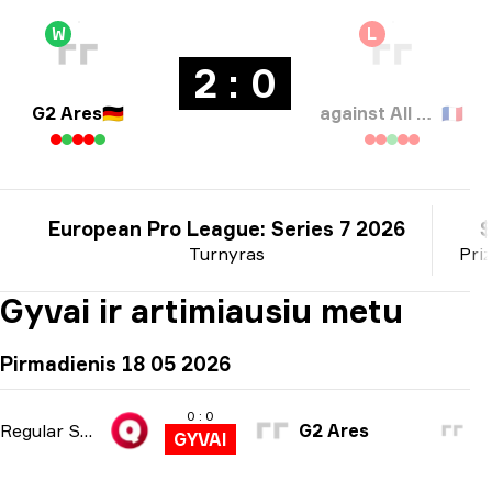
W
L
2 : 0
G2 Ares
🇩🇪
against All authority
🇫🇷
European Pro League: Series 7 2026
$
Turnyras
Pri
Gyvai ir artimiausiu metu
Pirmadienis 18 05 2026
0 : 0
Regular Season
G2 Ares
GYVAI