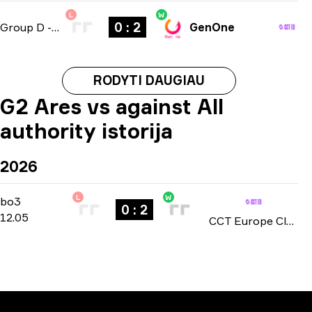
L
W
0 : 2
Group D
-
bo3
GenOne
RODYTI DAUGIAU
G2 Ares vs against All
authority istorija
2026
L
W
Group B
-
bo3
bo3
0 : 2
12.05
CCT Europe Closed Qualifier: Series #2 2026