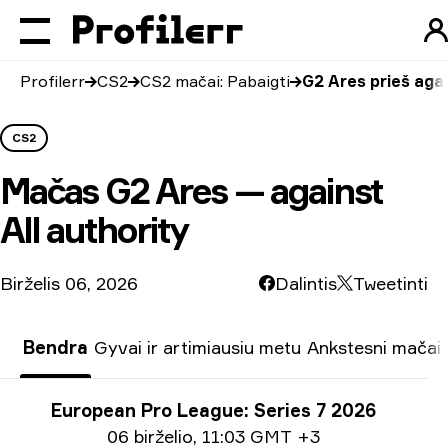
Profilerr
CS2
CS2 mačai: Pabaigti
G2 Ares prieš agai
CS2
Mačas
G2 Ares — against
All authority
Birželis 06, 2026
Dalintis
Tweetinti
Bendra
Gyvai ir artimiausiu metu
Ankstesni mačai
Turnyro informacija
European Pro League: Series 7 2026
Informacija apie datą
06 birželio
,
11:03 GMT +3