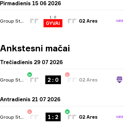
Pirmadienis 15 06 2026
1 : 0
Group Stage
G2 Ares
GYVAI
Ankstesni mačai
Trečiadienis 29 07 2026
W
L
2 : 0
Group Stage
-
bo3
G2 Ares
Antradienis 21 07 2026
L
W
1 : 2
Group Stage
-
bo3
G2 Ares