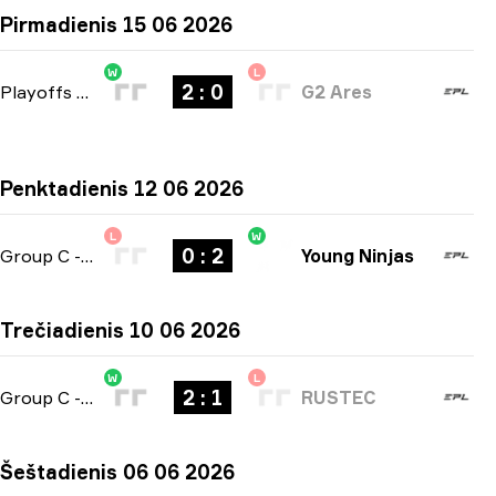
Pirmadienis 15 06 2026
W
L
2 : 0
Playoffs
-
bo3
G2 Ares
Penktadienis 12 06 2026
L
W
0 : 2
Group C
-
bo3
Young Ninjas
Trečiadienis 10 06 2026
W
L
2 : 1
Group C
-
bo3
RUSTEC
Šeštadienis 06 06 2026