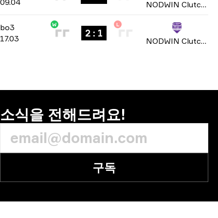
09.04
NODWIN Clutch Series: Season 7 2026
W
L
Group Stage
-
bo3
bo3
2 : 1
17.03
NODWIN Clutch Series: Season 6 2026
소식을 전해드려요!
구독