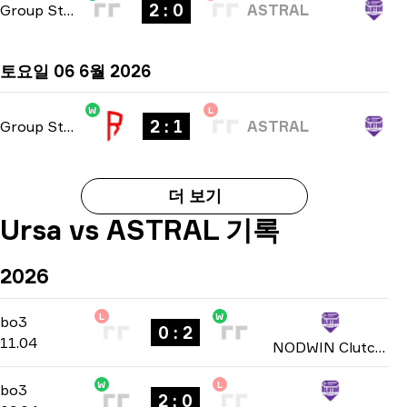
2 : 0
Group Stage
-
bo3
ASTRAL
토요일 06 6월 2026
W
L
2 : 1
Group Stage
-
bo3
ASTRAL
더 보기
Ursa vs ASTRAL 기록
2026
L
W
Play-In Group D
-
bo3
bo3
0 : 2
11.04
NODWIN Clutch Series: Season 7 2026
W
L
Play-In Group D
-
bo3
bo3
2 : 0