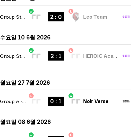
W
L
2 : 0
Group Stage
-
bo3
Leo Team
수요일 10 6월 2026
W
L
2 : 1
Group Stage
-
bo3
HEROIC Academy
월요일 27 7월 2026
L
W
0 : 1
Group A
-
bo1
Noir Verse
월요일 08 6월 2026
W
L