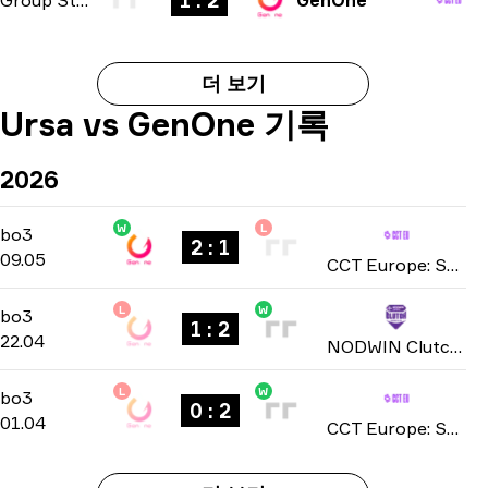
1 : 2
더 보기
Ursa vs GenOne 기록
2026
W
L
Group Stage
-
bo3
bo3
2 : 1
09.05
CCT Europe: Series 1 2026
L
W
Group Stage
-
bo3
bo3
1 : 2
22.04
NODWIN Clutch Series: Season 7 2026
L
W
Playoffs
-
bo3
bo3
0 : 2
01.04
CCT Europe: Series #19 season 3 2026