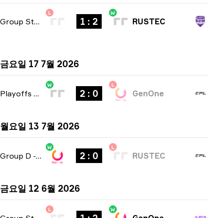
L
W
1 : 2
Group Stage
-
bo3
RUSTEC
금요일 17 7월 2026
W
L
2 : 0
Playoffs
-
bo3
GenOne
월요일 13 7월 2026
W
L
2 : 0
Group D
-
bo3
RUSTEC
금요일 12 6월 2026
L
W
Group Stage
-
bo3
GenOne