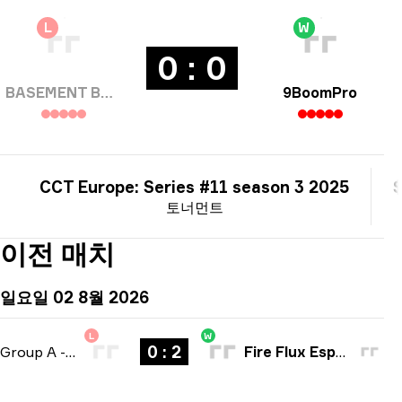
L
W
0 : 0
BASEMENT BOYS
9BoomPro
CCT Europe: Series #11 season 3 2025
토너먼트
이전 매치
일요일 02 8월 2026
L
W
0 : 2
Group A
-
bo3
Fire Flux Esports