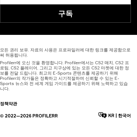
구독
모든
권리
보유.
자료의
사용은
프로파일러에
대한
링크를
제공함으로
써
허용됩니다.
Profilerr에 오신 것을 환영합니다. Profilerr에서는 CS2 매치, CS2 프
로팀, CS2 플레이어, 그리고 지구상에 있는 모든 CS2 마켓에 대한 정
보를 전달 드립니다. 최고의 E-Sports 콘텐츠를 제공하기 위해
Profilerr의 작가들은 정확하고 시기적절하며 신뢰할 수 있는 E-
Sports 뉴스와 전 세계 게임 가이드를 제공하기 위해 노력하고 있습
니다.
정책
약관
KR
|
한국어
©
2022—
2026
PROFILERR