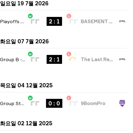
일요일 19 7월 2026
W
L
2 : 1
Playoffs
-
bo3
BASEMENT BOYS
화요일 07 7월 2026
W
L
2 : 1
Group B
-
bo3
The Last Resort
목요일 04 12월 2025
W
L
0 : 0
Group Stage
-
bo3
9BoomPro
화요일 02 12월 2025