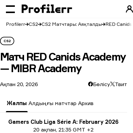
Profilerr
CS2
CS2 Матчтары: Аяқталды
RED Canids
CS2
Матч
RED Canids Academy
— MIBR Academy
Ақпан 20, 2026
Бөлісу
Твит
Жалпы
Алдыңғы матчтар
Архив
Турнир туралы ақпарат
Gamers Club Liga Série A: February 2026
Күні жайлы ақпарат
20 ақпан
,
21:35 GMT +2