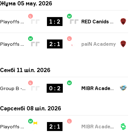
Жұма 05 мау. 2026
L
W
1 : 2
Playoffs
-
bo3
RED Canids Academy
W
L
2 : 1
Playoffs
-
bo3
paiN Academy
Сенбі 11 шіл. 2026
L
W
0 : 2
Group B
-
bo3
MIBR Academy
Сәрсенбі 08 шіл. 2026
W
L
2 : 1
Playoffs
-
bo3
MIBR Academy