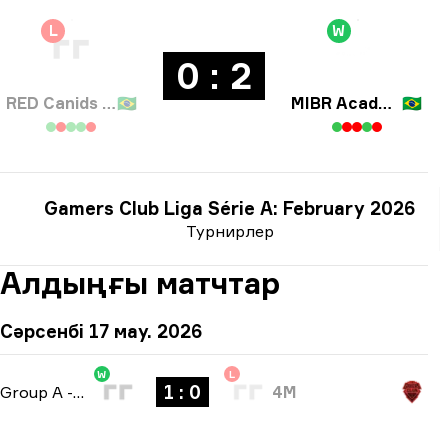
L
W
0 : 2
RED Canids Academy
🇧🇷
MIBR Academy
🇧🇷
Gamers Club Liga Série A: February 2026
Турнирлер
Алдыңғы матчтар
Сәрсенбі 17 мау. 2026
W
L
1 : 0
Group A
-
bo1
4M