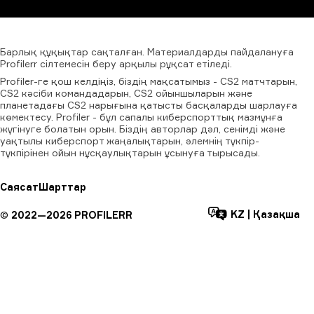
Барлық
құқықтар
сақталған.
Материалдарды
пайдалануға
Profilerr
сілтемесін
беру
арқылы
рұқсат
етіледі.
Profiler-ге қош келдіңіз, біздің мақсатымыз - CS2 матчтарын,
CS2 кәсіби командадарын, CS2 ойыншыларын және
планетадағы CS2 нарығына қатысты басқаларды шарлауға
көмектесу. Profiler - бұл сапалы киберспорттық мазмұнға
жүгінуге болатын орын. Біздің авторлар дәл, сенімді және
уақтылы киберспорт жаңалықтарын, әлемнің түкпір-
түкпірінен ойын нұсқаулықтарын ұсынуға тырысады.
Саясат
Шарттар
KZ
|
Қазақша
©
2022—
2026
PROFILERR