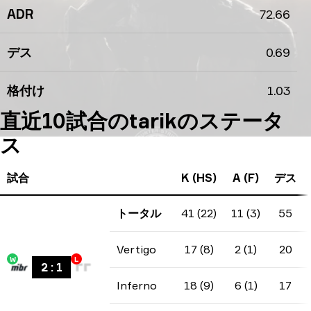
ADR
72.66
デス
0.69
格付け
1.03
直近10試合のtarikのステータ
ス
試合
K (HS)
A (F)
デス
トータル
41 (22)
11 (3)
55
Vertigo
17 (8)
2 (1)
20
W
L
2
:
1
Inferno
18 (9)
6 (1)
17