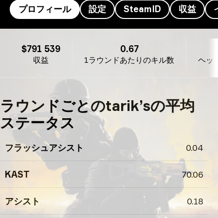
プロフィール
設定
SteamID
収益
tarik’s のプロフィール
$791 539
0.67
収益
1ラウンドあたりのキル数
ヘッ
ラウンドごとのtarik’sの平均
ステータス
フラッシュアシスト
0.04
KAST
70.06
アシスト
0.18