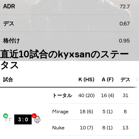
ADR
72.7
デス
0.67
格付け
0.95
直近10試合のkyxsanのステー
タス
試合
K (HS)
A (F)
デス
トータル
40 (20)
16 (4)
31
Mirage
18 (6)
5 (1)
8
W
L
3
:
0
Nuke
10 (7)
8 (1)
13