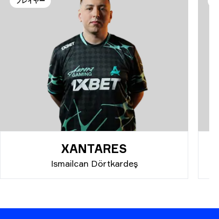
プレイヤー
XANTARES
Ismailcan Dörtkardeş