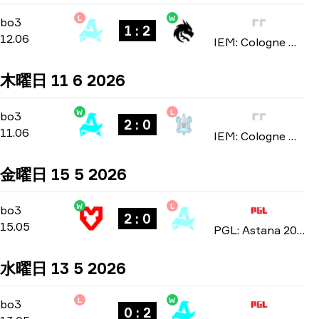
L
W
Stage 3
-
bo3
bo3
1 : 2
12.06
IEM: Cologne Major 2026
木曜日 11 6 2026
W
L
Stage 3
-
bo3
bo3
2 : 0
11.06
IEM: Cologne Major 2026
金曜日 15 5 2026
W
L
Playoffs
-
bo3
bo3
2 : 0
15.05
PGL: Astana 2026
水曜日 13 5 2026
L
W
Group Stage
-
bo3
bo3
0 : 2