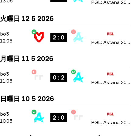
13.05
PGL: Astana 2026
火曜日 12 5 2026
W
L
Group Stage
-
bo3
bo3
2 : 0
12.05
PGL: Astana 2026
月曜日 11 5 2026
L
W
Group Stage
-
bo3
bo3
0 : 2
11.05
PGL: Astana 2026
日曜日 10 5 2026
W
L
Group Stage
-
bo3
bo3
2 : 0
10.05
PGL: Astana 2026