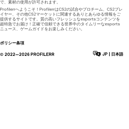
で、素材の使用が許可されます。
Profilerrへようこそ！ProfilerrはCS2の試合やプロチーム、CS2プレ
イヤー、その他CS2マーケットに関連するありとあらゆる情報をご
提供するサイトです。質の高いフレッシュなesportsコンテンツを
超特急でお届け！正確で信頼できる世界中のタイムリーなesports
ニュース、ゲームガイドをお楽しみください。
ポリシー
条項
JP
|
日本語
©
2022—
2026
PROFILERR