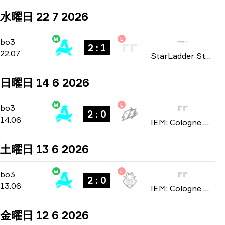
水曜日 22 7 2026
W
L
Group A
-
bo3
bo3
2 : 1
22.07
StarLadder StarSeries: European Qualifier Fall 2026
日曜日 14 6 2026
W
L
Stage 3
-
bo3
bo3
2 : 0
14.06
IEM: Cologne Major 2026
土曜日 13 6 2026
W
L
Stage 3
-
bo3
bo3
2 : 0
13.06
IEM: Cologne Major 2026
金曜日 12 6 2026