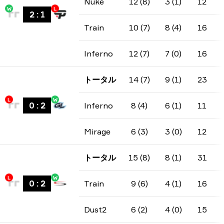
Nuke
12 (8)
3 (1)
12
W
L
2
:
1
Train
10 (7)
8 (4)
16
Inferno
12 (7)
7 (0)
16
トータル
14 (7)
9 (1)
23
L
W
0
:
2
Inferno
8 (4)
6 (1)
11
Mirage
6 (3)
3 (0)
12
トータル
15 (8)
8 (1)
31
L
W
0
:
2
Train
9 (6)
4 (1)
16
Dust2
6 (2)
4 (0)
15