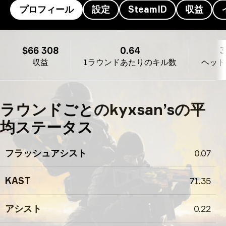
プロフィール
設定
SteamID
収益
kyxsan’s のプロフィール
$66 308
0.64
収益
1ラウンドあたりのキル数
ヘッド
ラウンドごとのkyxsan’sの平
均ステータス
フラッシュアシスト
0.07
KAST
71.35
アシスト
0.22