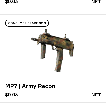
$0.03
N
FT
CONSUMER GRADE SMG
MP7 | Army Recon
$0.03
N
FT