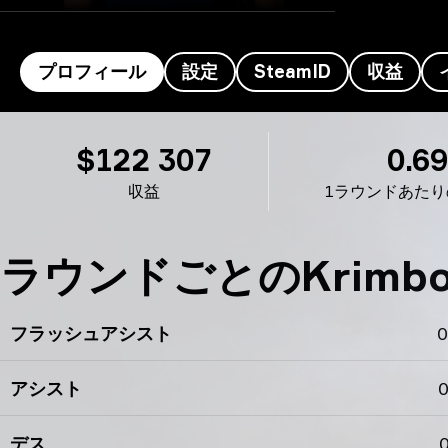
プロフィール
設定
SteamID
収益
Krimbo’s のプロフィール
$122 307
0.69
収益
1ラウンドあたり
ラウンドごとのKrimb
フラッシュアシスト
0
アシスト
0
デス
0