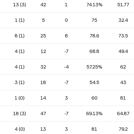
13 (3)
42
1
74.13%
51.77
1 (1)
5
0
75
32.4
8 (1)
25
8
78.6
73.5
4 (1)
12
-7
68.8
49.4
4 (1)
32
-4
57.25%
62
3 (1)
18
-7
54.5
43
1 (0)
14
3
60
81
18 (3)
47
-7
69.13%
64.87
4 (0)
13
3
81
79.2