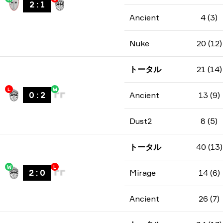
2
:
1
Ancient
4 (3)
Nuke
20 (12)
トータル
21 (14)
L
W
0
:
2
Ancient
13 (9)
Dust2
8 (5)
トータル
40 (13)
W
L
2
:
0
Mirage
14 (6)
Ancient
26 (7)