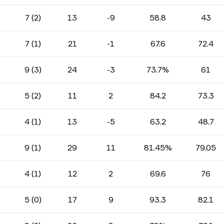
7 (2)
13
-9
58.8
43
7 (1)
21
-1
67.6
72.4
9 (3)
24
-3
73.7%
61
5 (2)
11
2
84.2
73.3
4 (1)
13
-5
63.2
48.7
9 (1)
29
11
81.45%
79.05
4 (1)
12
2
69.6
76
5 (0)
17
9
93.3
82.1