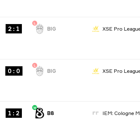
L
2 : 1
BIG
XSE Pro Leagu
L
0 : 0
BIG
XSE Pro Leagu
W
1 : 2
B8