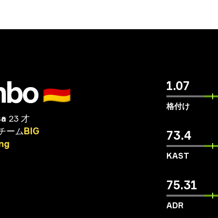
mbo
🇩🇪
1.07
格付け
sa
23 才
チーム
BIG
73.4
ng
KAST
75.31
ADR