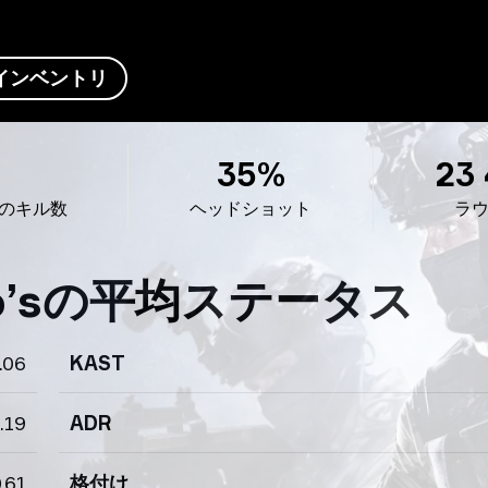
インベントリ
35%
23
のキル数
ヘッドショット
ラ
o’sの平均ステータス
.06
KAST
.19
ADR
.61
格付け