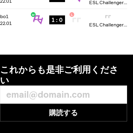
22.01
ESL Challenger League: Asia season 49 2025
W
L
Regular Season
-
bo1
bo1
1 : 0
22.01
ESL Challenger League: Asia season 49 2025
これからも是非ご利用くださ
い
購読する