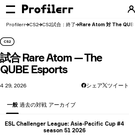
Profilerr
CS2
CS2試合：終了
Rare Atom 対 The QUBE
CS2
試合
Rare Atom — The
QUBE Esports
4 29, 2026
シェア
ツイート
一般
過去の対戦
アーカイブ
トーナメント情報
ESL Challenger League: Asia-Pacific Cup #4
season 51 2026