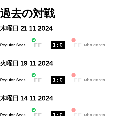
過去の対戦
木曜日 21 11 2024
W
L
1 : 0
Regular Season
-
bo1
who cares
火曜日 19 11 2024
W
L
1 : 0
Regular Season
-
bo1
who cares
木曜日 14 11 2024
W
L
1 : 0
Regular Season
-
bo1
who cares