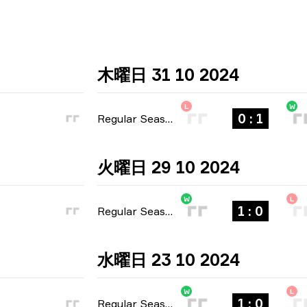
木曜日 31 10 2024
L
W
0 : 1
Regular Season
-
bo1
火曜日 29 10 2024
W
L
1 : 0
Regular Season
-
bo1
水曜日 23 10 2024
W
L
1 : 0
Regular Season
-
bo1