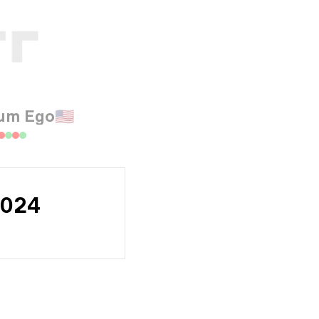
um Ego
🇺🇸
2024