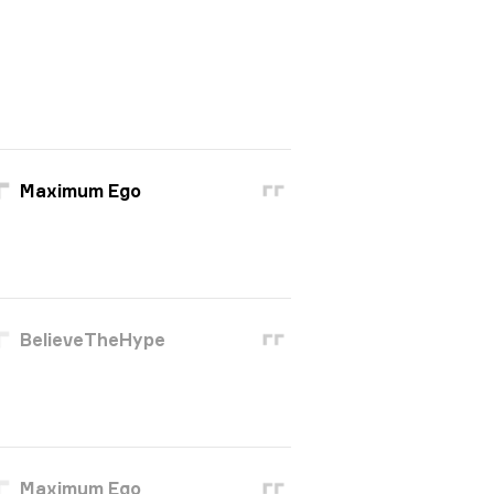
Maximum Ego
BelieveTheHype
Maximum Ego