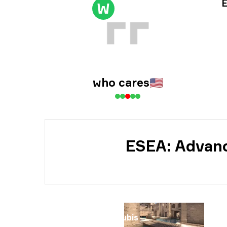
ト
E
W
日
who cares
🇺🇸
ESEA: Advanc
マップ
Anubis