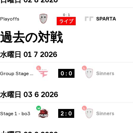
0 : 1
Playoffs
SPARTA
ライブ
過去の対戦
水曜日 01 7 2026
L
L
0 : 0
Group Stage
-
bo1
Sinners
水曜日 03 6 2026
W
L
2 : 0
Stage 1
-
bo3
Sinners