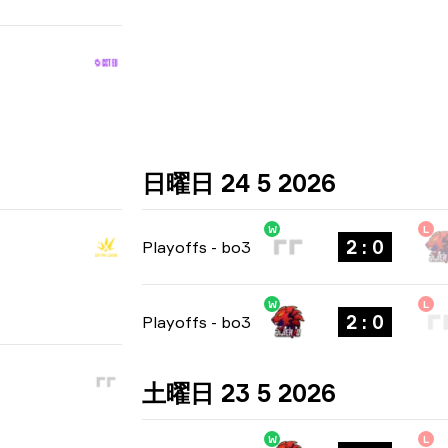
日曜日 24 5 2026
W
L
2 : 0
Playoffs
-
bo3
W
L
2 : 0
Playoffs
-
bo3
土曜日 23 5 2026
W
L