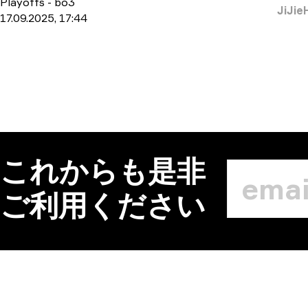
Playoffs
-
bo3
JiJie
17.09.2025, 17:44
これからも是非
ご利用ください