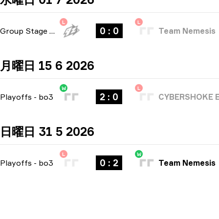
L
L
0 : 0
Group Stage
-
bo1
Team Nemesis
月曜日 15 6 2026
W
L
2 : 0
Playoffs
-
bo3
CYBERSHOKE E
日曜日 31 5 2026
L
W
0 : 2
Playoffs
-
bo3
Team Nemesis