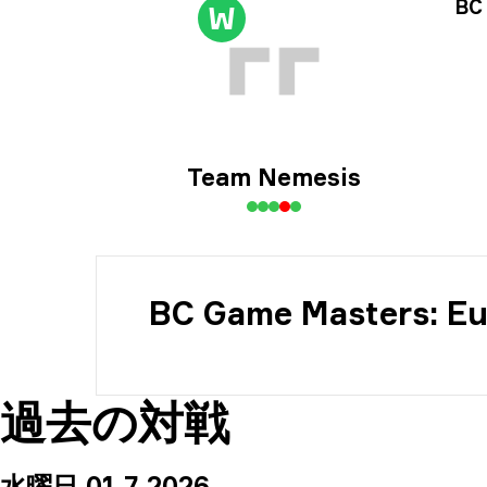
ト
BC 
W
日
Team Nemesis
BC Game Masters: Eu
過去の対戦
水曜日 01 7 2026