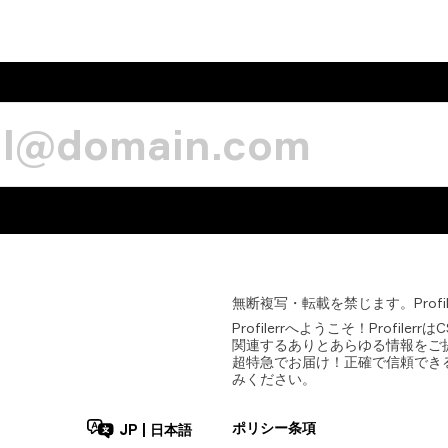
無断複写・転載を禁じます。Prof
Profilerrへようこそ！Profi
関連するありとあらゆる情報をご提
超特急でお届け！正確で信頼できる
みください。
ポリシー
条項
JP
|
日本語