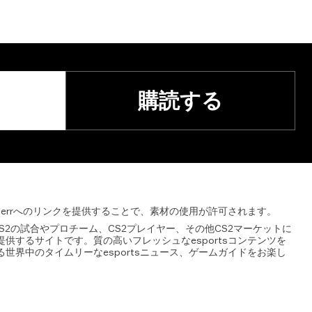
購読する
ilerrへのリンクを提供することで、素材の使用が許可されます。
lerrはCS2の試合やプロチーム、CS2プレイヤー、その他CS2マーケットに
供するサイトです。質の高いフレッシュなesportsコンテンツを
世界中のタイムリーなesportsニュース、ゲームガイドをお楽し