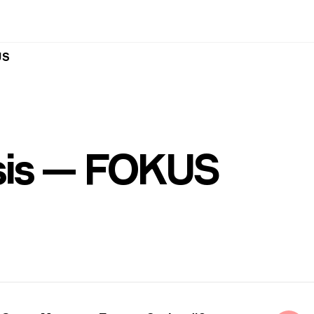
US
is — FOKUS