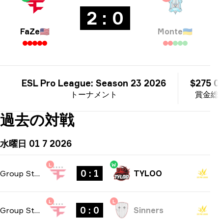
2 : 0
FaZe
🇺🇸
Monte
🇺🇦
ESL Pro League: Season 23 2026
$275 
トーナメント
賞金総
過去の対戦
水曜日 01 7 2026
L
W
0 : 1
Group Stage
-
bo1
TYLOO
L
L
0 : 0
Group Stage
-
bo1
Sinners