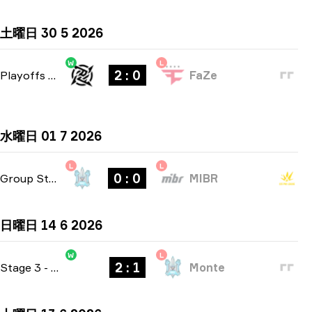
土曜日 30 5 2026
W
L
2 : 0
Playoffs
-
bo3
FaZe
水曜日 01 7 2026
L
L
0 : 0
Group Stage
-
bo1
MIBR
日曜日 14 6 2026
W
L
2 : 1
Stage 3
-
bo3
Monte