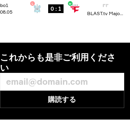
L
W
Challengers Stage
-
bo1
bo1
0 : 1
08.05
BLAST.tv Major: Paris 2023
これからも是非ご利用くださ
い
購読する