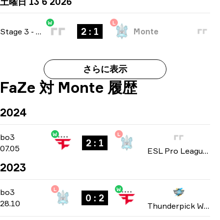
土曜日 13 6 2026
W
L
2 : 1
Stage 3
-
bo3
Monte
さらに表示
FaZe 対 Monte 履歴
2024
W
L
Playoffs
-
bo3
bo3
2 : 1
07.05
ESL Pro League: Season 19 2024
2023
L
W
Group B
-
bo3
bo3
0 : 2
28.10
Thunderpick World Championship 2023