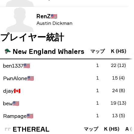
RenZ
🇺🇸
Austin Dickman
プレイヤー統計
New England Whalers
マップ
K (HS)
ben1337
🇺🇸
1
22 (12)
PwnAlone
🇺🇸
1
15 (4)
djay
🇨🇦
1
24 (8)
bew
🇺🇸
1
19 (13)
Rampage
🇺🇸
1
13 (5)
ETHEREAL
マップ
K (HS)
A (