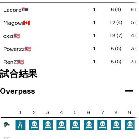
Lacore
🇷🇸
1
6 (4)
6 (
Magowi
🇨🇦
1
12 (4)
5 (1
cxzi
🇺🇸
1
18 (7)
4 (1
Powerzz
🇺🇸
1
8 (5)
3 (2
RenZ
🇺🇸
1
8 (5)
3 (
試合結果
Overpass
1
2
3
4
5
6
7
8
9