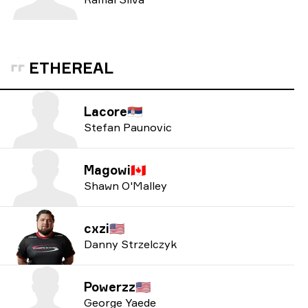
ETHEREAL
Lacore
🇷🇸
Stefan Paunovic
Magowi
🇨🇦
Shawn O'Malley
cxzi
🇺🇸
Danny Strzelczyk
Powerzz
🇺🇸
George Yaede