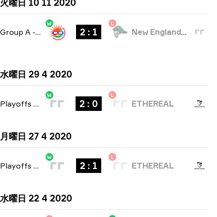
火曜日 10 11 2020
W
L
2 : 1
Group A
-
bo3
New England Whalers
水曜日 29 4 2020
W
L
2 : 0
Playoffs
-
bo3
ETHEREAL
月曜日 27 4 2020
W
L
2 : 1
Playoffs
-
bo3
ETHEREAL
水曜日 22 4 2020