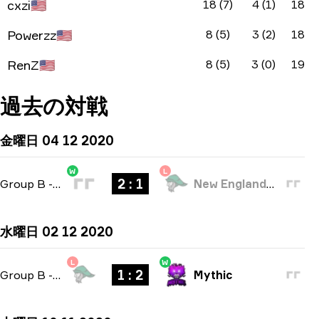
cxzi
🇺🇸
18 (7)
4 (1)
18
Powerzz
🇺🇸
8 (5)
3 (2)
18
RenZ
🇺🇸
8 (5)
3 (0)
19
過去の対戦
金曜日 04 12 2020
W
L
2 : 1
Group B
-
bo3
New England Whalers
水曜日 02 12 2020
L
W
1 : 2
Group B
-
bo3
Mythic