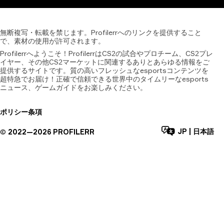
無断複写・転載を禁じます。Profilerrへのリンクを提供すること
で、素材の使用が許可されます。
Profilerrへようこそ！ProfilerrはCS2の試合やプロチーム、CS2プレ
イヤー、その他CS2マーケットに関連するありとあらゆる情報をご
提供するサイトです。質の高いフレッシュなesportsコンテンツを
超特急でお届け！正確で信頼できる世界中のタイムリーなesports
ニュース、ゲームガイドをお楽しみください。
ポリシー
条項
JP
|
日本語
©
2022—
2026
PROFILERR