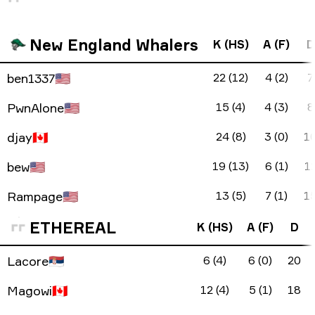
New England Whalers
K (HS)
A (F)
D
ben1337
🇺🇸
22 (12)
4 (2)
7
PwnAlone
🇺🇸
15 (4)
4 (3)
8
djay
🇨🇦
24 (8)
3 (0)
1
bew
🇺🇸
19 (13)
6 (1)
1
Rampage
🇺🇸
13 (5)
7 (1)
1
ETHEREAL
K (HS)
A (F)
D
Lacore
🇷🇸
6 (4)
6 (0)
20
Magowi
🇨🇦
12 (4)
5 (1)
18