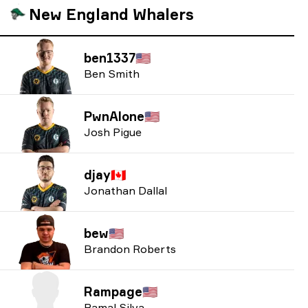
New England Whalers
ben1337
🇺🇸
Ben Smith
PwnAlone
🇺🇸
Josh Pigue
djay
🇨🇦
Jonathan Dallal
bew
🇺🇸
Brandon Roberts
Rampage
🇺🇸
Ramal Silva