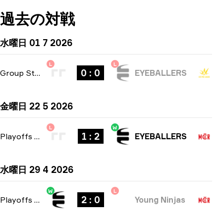
過去の対戦
水曜日 01 7 2026
L
L
0 : 0
Group Stage
-
bo1
EYEBALLERS
金曜日 22 5 2026
L
W
1 : 2
Playoffs
-
bo3
EYEBALLERS
水曜日 29 4 2026
W
L
2 : 0
Playoffs
-
bo3
Young Ninjas