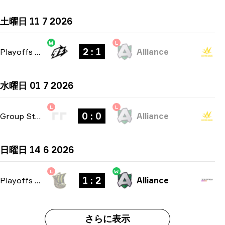
土曜日 11 7 2026
W
L
2 : 1
Playoffs
-
bo3
Alliance
水曜日 01 7 2026
L
L
0 : 0
Group Stage
-
bo1
Alliance
日曜日 14 6 2026
L
W
1 : 2
Playoffs
-
bo3
Alliance
さらに表示