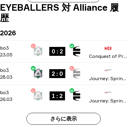
EYEBALLERS 対 Alliance 履
歴
2026
L
W
Playoffs
-
bo3
bo3
0 : 2
23.05
Conquest of Prague: Finals 2026
W
L
Playoffs
-
bo3
bo3
2 : 0
28.03
Journey: Spring 2026
L
W
Group D
-
bo3
bo3
1 : 2
26.03
Journey: Spring 2026
さらに表示