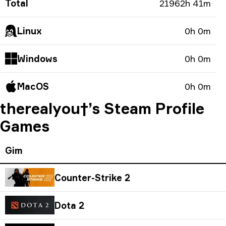
Total
21962h 41m
Linux
0h 0m
Windows
0h 0m
MacOS
0h 0m
therealyou†’s Steam Profile
Games
Gim
Counter-Strike 2
Dota 2