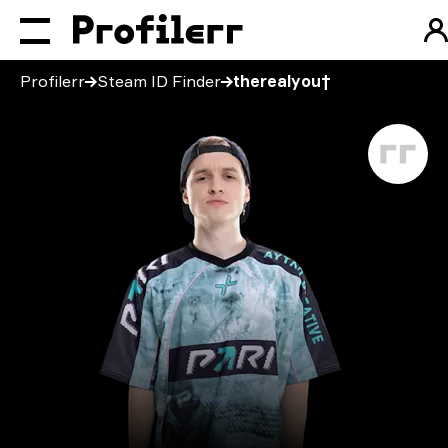
Profilerr
Steam ID Finder
therealyou†