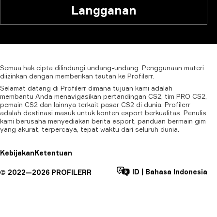
Langganan
Semua
hak
cipta
dilindungi
undang-undang.
Penggunaan
materi
diizinkan
dengan
memberikan
tautan
ke
Profilerr.
Selamat datang di Profilerr dimana tujuan kami adalah
membantu Anda menavigasikan pertandingan CS2, tim PRO CS2,
pemain CS2 dan lainnya terkait pasar CS2 di dunia. Profilerr
adalah destinasi masuk untuk konten esport berkualitas. Penulis
kami berusaha menyediakan berita esport, panduan bermain gim
yang akurat, terpercaya, tepat waktu dari seluruh dunia.
Kebijakan
Ketentuan
ID
|
Bahasa Indonesia
©
2022—
2026
PROFILERR