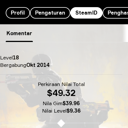
Profil
Pengaturan
SteamID
Penghas
SteamID ArtFr0st’s - therealyou†
Komentar
Level
18
Bergabung
Okt 2014
Perkiraan Nilai Total
$49.32
Nila Gim
$39.96
Nilai Level
$9.36