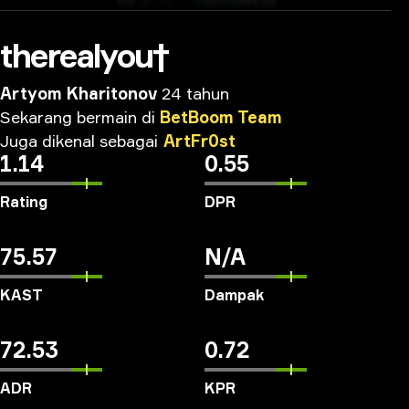
therealyou†
Artyom Kharitonov
24 tahun
Sekarang
bermain
di
BetBoom
Team
Juga
dikenal
sebagai
ArtFr0st
1.14
0.55
Rating
DPR
75.57
N/A
KAST
Dampak
72.53
0.72
ADR
KPR