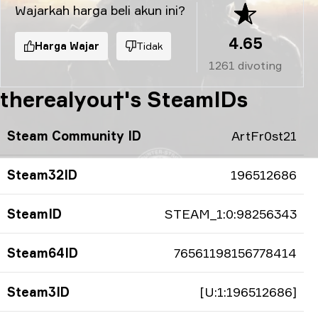
Wajarkah harga beli akun ini?
4.65
Harga Wajar
Tidak
1261
divoting
therealyou†'s SteamIDs
Steam Community ID
ArtFr0st21
Steam32ID
196512686
SteamID
STEAM_1:0:98256343
Steam64ID
76561198156778414
Steam3ID
[U:1:196512686]