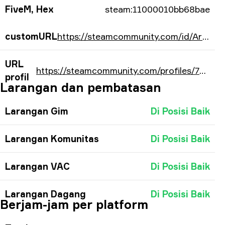
FiveM, Hex
steam:11000010bb68bae
customURL
https://steamcommunity.com/id/ArtFr0st21/
URL
https://steamcommunity.com/profiles/76561198156778414/
profil
Larangan dan pembatasan
Larangan Gim
Di Posisi Baik
Larangan Komunitas
Di Posisi Baik
Larangan VAC
Di Posisi Baik
Larangan Dagang
Di Posisi Baik
Berjam-jam per platform