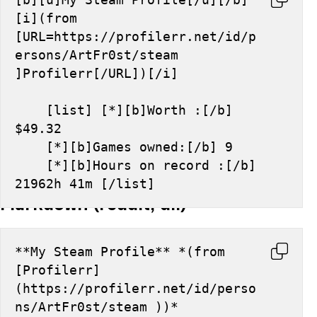
[i](from 
[URL=https://profilerr.net/id/p
ersons/ArtFr0st/steam 
]Profilerr[/URL])[/i]
    [list] [*][b]Worth :[/b] 
$49.32
    [*][b]Games owned:[/b] 9
    [*][b]Hours on record :[/b] 
21962h 41m [/list]
Markdown (reddit, dll)
**My Steam Profile** *(from 
[Profilerr]
(https://profilerr.net/id/perso
ns/ArtFr0st/steam ))*