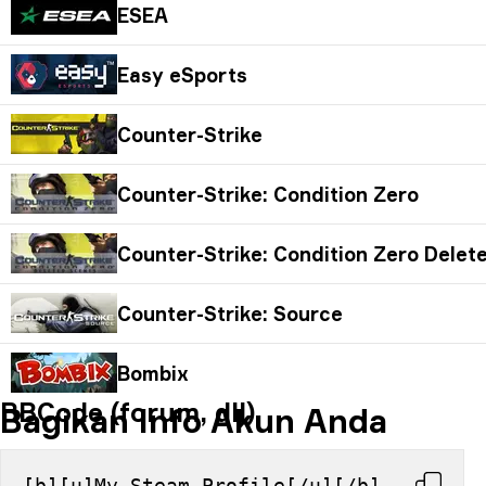
ESEA
Easy eSports
Counter-Strike
Counter-Strike: Condition Zero
Counter-Strike: Condition Zero Delet
Counter-Strike: Source
Bombix
BBCode (forum, dll)
Bagikan Info Akun Anda
[b][u]My Steam Profile[/u][/b] 