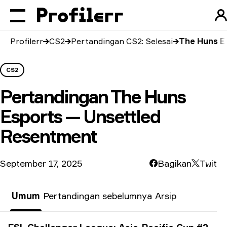
Profilerr
CS2
Pertandingan CS2: Selesai
The Huns E
CS2
Pertandingan
The Huns
Esports — Unsettled
Resentment
September 17, 2025
Bagikan
Twit
Umum
Pertandingan sebelumnya
Arsip