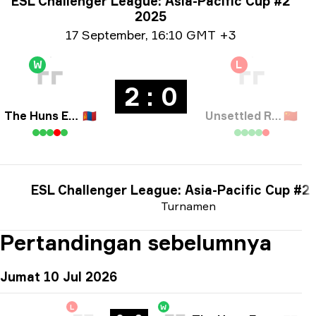
Info Turnamen
ESL Challenger League: Asia-Pacific Cup #2
2025
Info tanggal
17 September
,
16:10 GMT +3
W
L
2 : 0
The Huns Esports
🇲🇳
Unsettled Resentment
🇨🇳
ESL Challenger League: Asia-Pacific Cup #2
Turnamen
Pertandingan sebelumnya
Jumat 10 Jul 2026
L
W