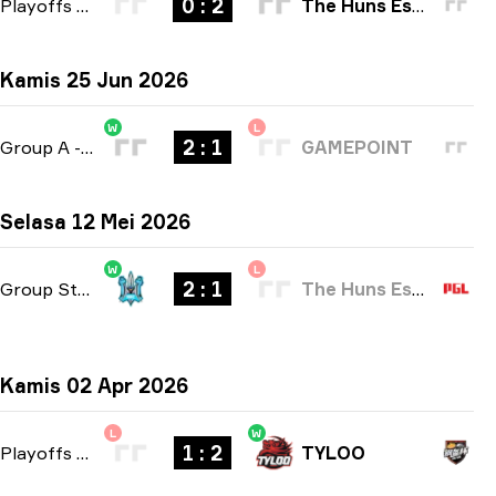
0 : 2
Playoffs
-
bo3
The Huns Esports
Kamis 25 Jun 2026
W
L
2 : 1
Group A
-
bo3
GAMEPOINT
Selasa 12 Mei 2026
W
L
2 : 1
Group Stage
-
bo3
The Huns Esports
Kamis 02 Apr 2026
L
W
1 : 2
Playoffs
-
bo3
TYLOO