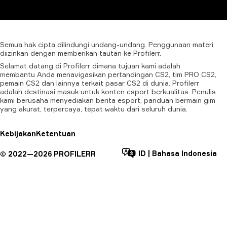
Semua
hak
cipta
dilindungi
undang-undang.
Penggunaan
materi
diizinkan
dengan
memberikan
tautan
ke
Profilerr.
Selamat datang di Profilerr dimana tujuan kami adalah
membantu Anda menavigasikan pertandingan CS2, tim PRO CS2,
pemain CS2 dan lainnya terkait pasar CS2 di dunia. Profilerr
adalah destinasi masuk untuk konten esport berkualitas. Penulis
kami berusaha menyediakan berita esport, panduan bermain gim
yang akurat, terpercaya, tepat waktu dari seluruh dunia.
Kebijakan
Ketentuan
ID
|
Bahasa Indonesia
©
2022—
2026
PROFILERR