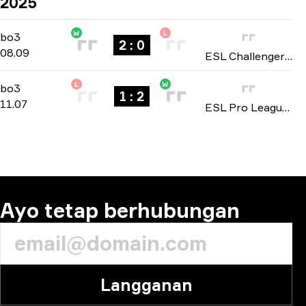
2025
W
L
Playoffs
-
bo3
bo3
2 : 0
08.09
ESL Challenger League: Asia-Pacific Cup #2 2025
L
W
Stage 1
-
bo3
bo3
1 : 2
11.07
ESL Pro League: Asia Closed Qualifier season 22 2025
Ayo tetap berhubungan
Langganan