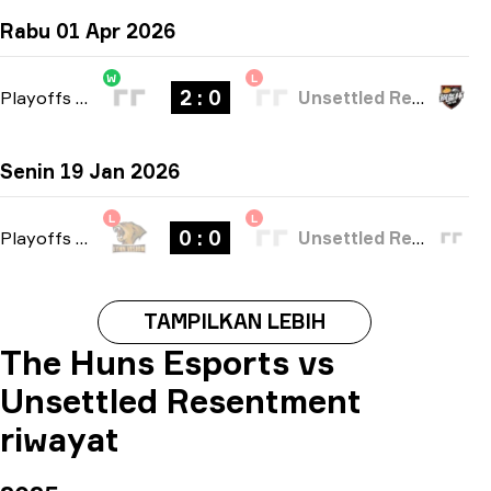
Rabu 01 Apr 2026
W
L
2 : 0
Playoffs
-
bo3
Unsettled Resentment
Senin 19 Jan 2026
L
L
0 : 0
Playoffs
-
bo3
Unsettled Resentment
TAMPILKAN LEBIH
The Huns Esports vs
Unsettled Resentment
riwayat