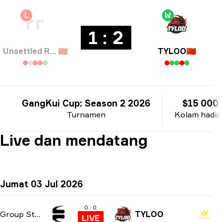
L
W
1 : 2
Unsettled Resentment
🇨🇳
TYLOO
🇨🇳
GangKui Cup: Season 2 2026
$15 000
Turnamen
Kolam hadia
Live dan mendatang
Jumat 03 Jul 2026
0 : 0
Group Stage
TYLOO
LIVE