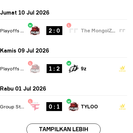
Jumat 10 Jul 2026
W
L
2 : 0
Playoffs
-
bo3
The MongolZ Academy
Kamis 09 Jul 2026
L
W
1 : 2
Playoffs
-
bo3
9z
Rabu 01 Jul 2026
L
W
0 : 1
Group Stage
-
bo1
TYLOO
TAMPILKAN LEBIH