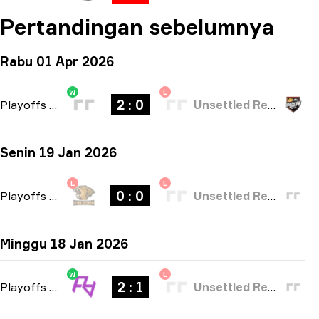
Pertandingan sebelumnya
Rabu 01 Apr 2026
W
L
2 : 0
Playoffs
-
bo3
Unsettled Resentment
Senin 19 Jan 2026
L
L
0 : 0
Playoffs
-
bo3
Unsettled Resentment
Minggu 18 Jan 2026
W
L
2 : 1
Playoffs
-
bo3
Unsettled Resentment