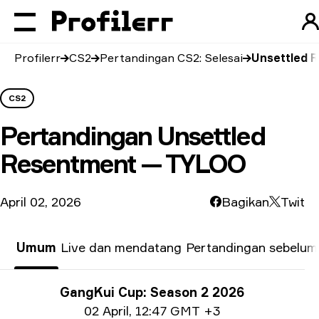
Profilerr
CS2
Pertandingan CS2: Selesai
Unsettled 
CS2
Pertandingan
Unsettled
Resentment — TYLOO
April 02, 2026
Bagikan
Twit
Umum
Live dan mendatang
Pertandingan sebelum
Info Turnamen
GangKui Cup: Season 2 2026
Info tanggal
02 April
,
12:47 GMT +3