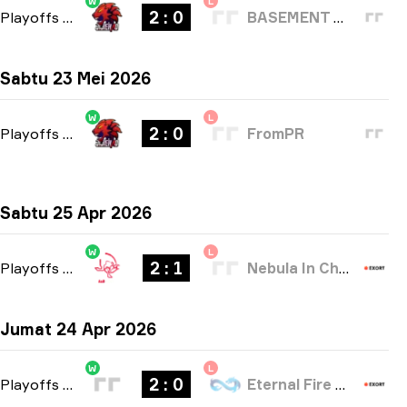
W
L
2 : 0
Playoffs
-
bo3
BASEMENT BOYS
Sabtu 23 Mei 2026
W
L
2 : 0
Playoffs
-
bo3
FromPR
Sabtu 25 Apr 2026
W
L
2 : 1
Playoffs
-
bo3
Nebula In Chaox
Jumat 24 Apr 2026
W
L
2 : 0
Playoffs
-
bo3
Eternal Fire Academy