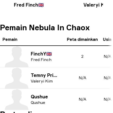
Fred Finch
🇬🇧
Valeryi Kim
Pemain Nebula In Chaox
Pemain
Peta dimainkan
Usia
FinchY
🇬🇧
2
N/A
Fred Finch
Temny Prince
N/A
N/A
Valeryi Kim
Qushue
N/A
N/A
Qushue