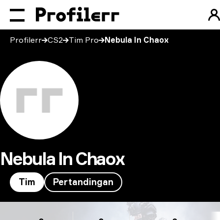
Profilerr
CS2
Tim Pro
Nebula In Chaox
Nebula In Chaox
Tim
Pertandingan
Nebula In Chaox