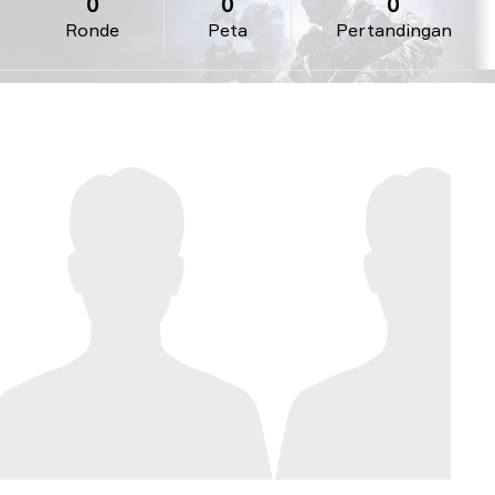
0
0
0
Ronde
Peta
Pertandingan