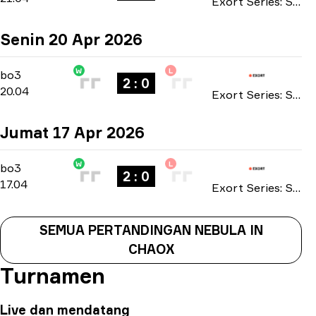
Exort Series: Season 25 2026
Senin 20 Apr 2026
W
L
Main Stage
-
bo3
bo3
2 : 0
20.04
Exort Series: Season 25 2026
Jumat 17 Apr 2026
W
L
Main Stage
-
bo3
bo3
2 : 0
17.04
Exort Series: Season 25 2026
SEMUA PERTANDINGAN NEBULA IN
CHAOX
Turnamen
Live dan mendatang