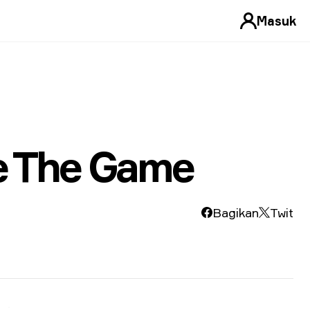
Masuk
e The Game
Bagikan
Twit