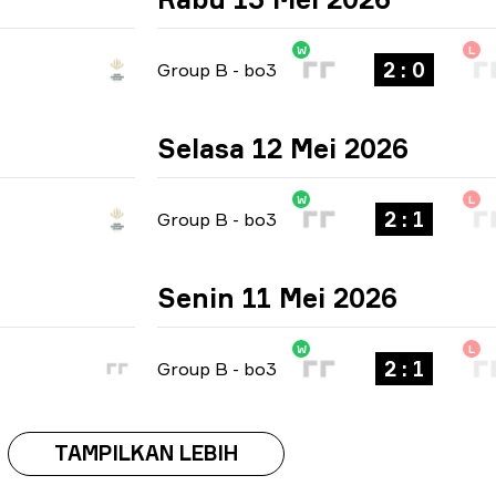
W
L
2 : 0
Group B
-
bo3
Selasa 12 Mei 2026
W
L
2 : 1
Group B
-
bo3
Senin 11 Mei 2026
W
L
2 : 1
Group B
-
bo3
TAMPILKAN LEBIH