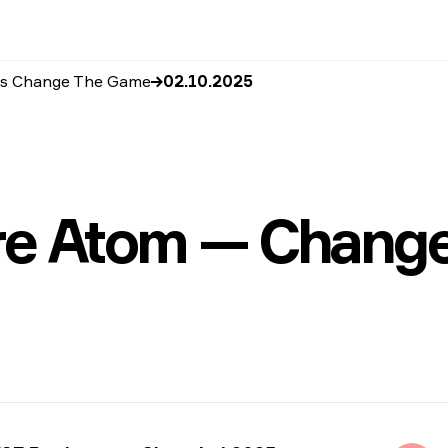
vs Change The Game
02.10.2025
re Atom — Chang