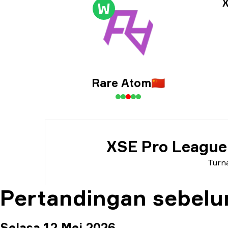
Inf
X
W
Inf
Rare Atom
🇨🇳
XSE Pro League
Turn
Pertandingan sebel
Selasa 12 Mei 2026