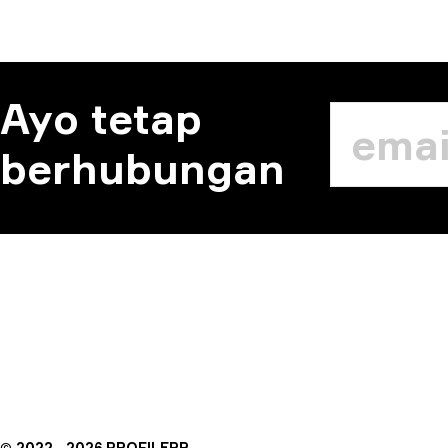
Ayo tetap
berhubungan
©
2022—
2026
PROFILERR