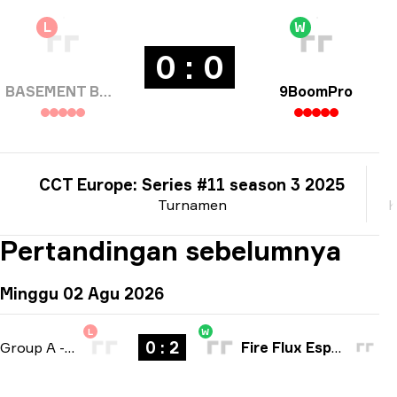
L
W
0 : 0
BASEMENT BOYS
9BoomPro
CCT Europe: Series #11 season 3 2025
Turnamen
K
Pertandingan sebelumnya
Minggu 02 Agu 2026
L
W
0 : 2
Group A
-
bo3
Fire Flux Esports