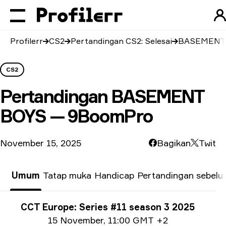
Profilerr
CS2
Pertandingan CS2: Selesai
BASEMENT 
CS2
Pertandingan
BASEMENT
BOYS — 9BoomPro
November 15, 2025
Bagikan
Twit
Umum
Tatap muka
Handicap
Pertandingan sebel
Info Turnamen
CCT Europe: Series #11 season 3 2025
Info tanggal
15 November
,
11:00 GMT +2