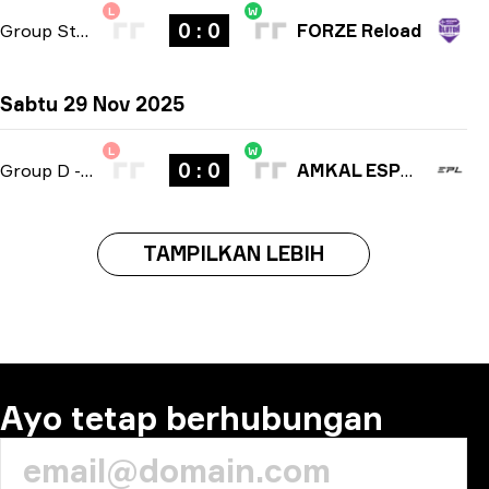
L
W
0 : 0
Group Stage
-
bo3
FORZE Reload
Sabtu 29 Nov 2025
L
W
0 : 0
Group D
-
bo3
AMKAL ESPORTS
TAMPILKAN LEBIH
Ayo tetap berhubungan