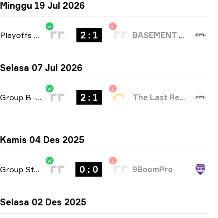
Minggu 19 Jul 2026
W
L
2 : 1
Playoffs
-
bo3
BASEMENT BOYS
Selasa 07 Jul 2026
W
L
2 : 1
Group B
-
bo3
The Last Resort
Kamis 04 Des 2025
W
L
0 : 0
Group Stage
-
bo3
9BoomPro
Selasa 02 Des 2025