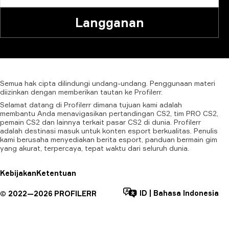
Langganan
Semua
hak
cipta
dilindungi
undang-undang.
Penggunaan
materi
diizinkan
dengan
memberikan
tautan
ke
Profilerr.
Selamat datang di Profilerr dimana tujuan kami adalah
membantu Anda menavigasikan pertandingan CS2, tim PRO CS2,
pemain CS2 dan lainnya terkait pasar CS2 di dunia. Profilerr
adalah destinasi masuk untuk konten esport berkualitas. Penulis
kami berusaha menyediakan berita esport, panduan bermain gim
yang akurat, terpercaya, tepat waktu dari seluruh dunia.
Kebijakan
Ketentuan
ID
|
Bahasa Indonesia
©
2022—
2026
PROFILERR