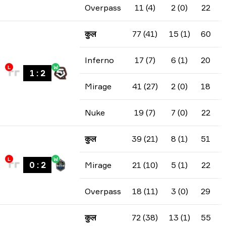
Overpass
11 (4)
2 (0)
22
कुल
77 (41)
15 (1)
60
Inferno
17 (7)
6 (1)
20
L
W
1
:
2
Mirage
41 (27)
2 (0)
18
Nuke
19 (7)
7 (0)
22
कुल
39 (21)
8 (1)
51
L
W
0
:
2
Mirage
21 (10)
5 (1)
22
Overpass
18 (11)
3 (0)
29
कुल
72 (38)
13 (1)
55