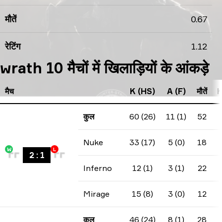
मौतें
0.67
रेटिंग
1.12
wrath 10 मैचों में खिलाड़ियों के आंकड़े
मैच
K (HS)
A (F)
मौतें
K
कुल
60 (26)
11 (1)
52
Nuke
33 (17)
5 (0)
18
W
L
2
:
1
Inferno
12 (1)
3 (1)
22
Mirage
15 (8)
3 (0)
12
कुल
46 (24)
8 (1)
28