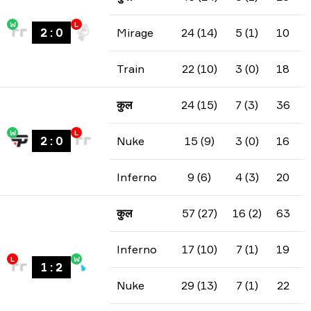
W
L
2
:
0
Mirage
24 (14)
5 (1)
10
Train
22 (10)
3 (0)
18
कुल
24 (15)
7 (3)
36
W
L
2
:
0
Nuke
15 (9)
3 (0)
16
Inferno
9 (6)
4 (3)
20
कुल
57 (27)
16 (2)
63
Inferno
17 (10)
7 (1)
19
L
W
1
:
2
Nuke
29 (13)
7 (1)
22