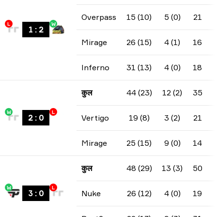
Overpass
15 (10)
5 (0)
21
L
W
1
:
2
Mirage
26 (15)
4 (1)
16
Inferno
31 (13)
4 (0)
18
कुल
44 (23)
12 (2)
35
W
L
2
:
0
Vertigo
19 (8)
3 (2)
21
Mirage
25 (15)
9 (0)
14
कुल
48 (29)
13 (3)
50
W
L
3
:
0
Nuke
26 (12)
4 (0)
19