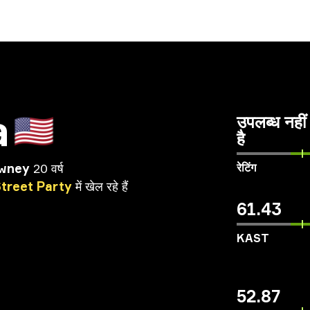
a
🇺🇸
उपलब्ध नहीं
है
owney
20 वर्ष
रेटिंग
treet
Party
में
खेल
रहे
हैं
61.43
KAST
52.87