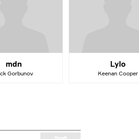
mdn
Lylo
ick Gorbunov
Keenan Cooper
टिप्पणी