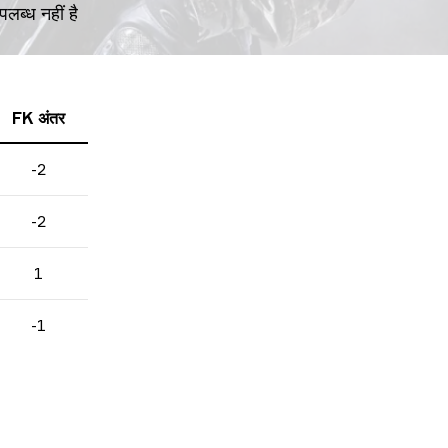
पलब्ध नहीं है
FK अंतर
-2
-2
1
-1