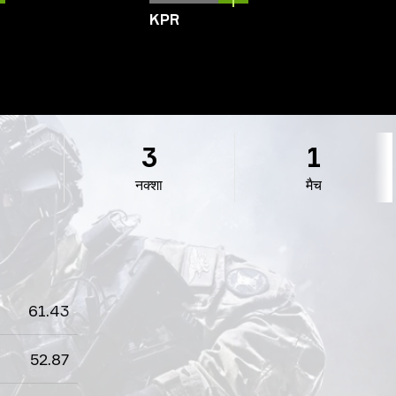
KPR
3
1
नक्शा
मैच
61.43
52.87