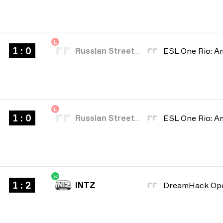
L
1 : 0
Russian Street Party
L
1 : 0
Russian Street Party
W
1 : 2
INTZ