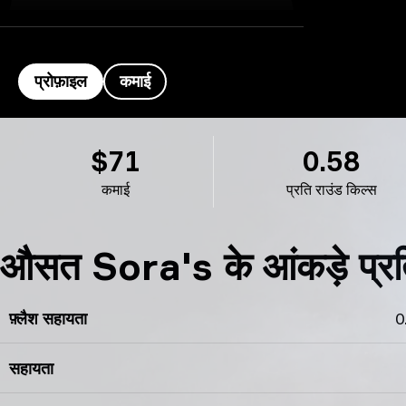
प्रोफ़ाइल
कमाई
Sora's प्रोफ़ाइल
$71
0.58
कमाई
प्रति राउंड किल्स
औसत Sora's के आंकड़े प्रत
फ़्लैश सहायता
0
सहायता