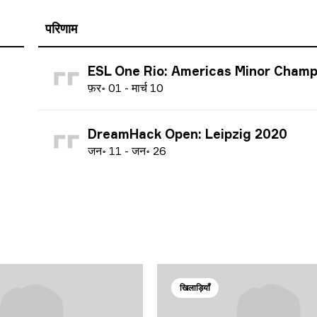
परिणाम
ESL One Rio: Americas Minor Championship 
फ
़र॰
01
-
म
ार्च
10
DreamHack Open: Leipzig 2020
ज
न॰
11
-
ज
न॰
26
खिलाड़ियाँ