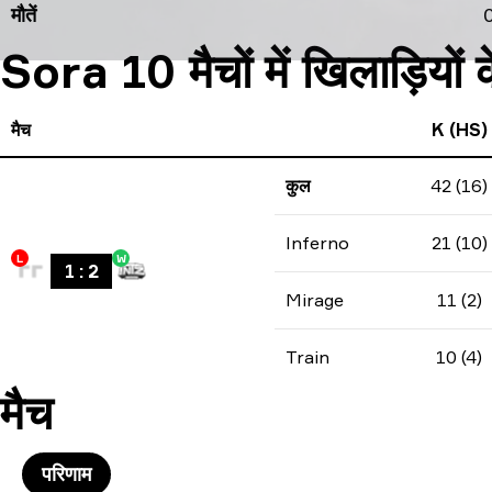
मौतें
0
Sora 10 मैचों में खिलाड़ियों 
मैच
K (HS)
कुल
42 (16)
Inferno
21 (10)
L
W
1
:
2
Mirage
11 (2)
Train
10 (4)
मैच
परिणाम