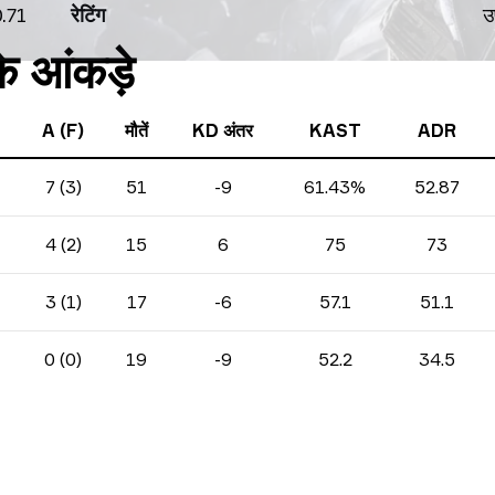
.71
रेटिंग
उ
के आंकड़े
A (F)
मौतें
KD अंतर
KAST
ADR
7 (3)
51
-9
61.43%
52.87
4 (2)
15
6
75
73
3 (1)
17
-6
57.1
51.1
0 (0)
19
-9
52.2
34.5