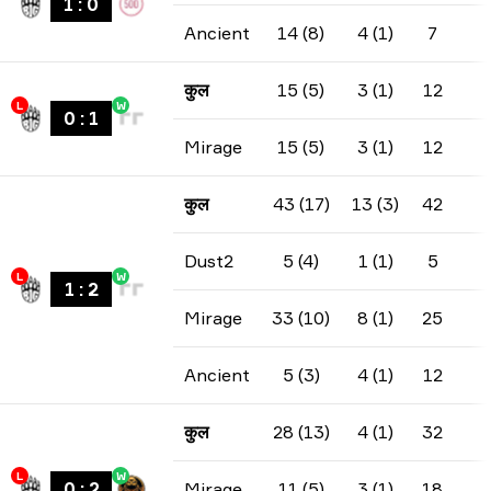
1
:
0
Ancient
14 (8)
4 (1)
7
कुल
15 (5)
3 (1)
12
L
W
0
:
1
Mirage
15 (5)
3 (1)
12
कुल
43 (17)
13 (3)
42
Dust2
5 (4)
1 (1)
5
L
W
1
:
2
Mirage
33 (10)
8 (1)
25
Ancient
5 (3)
4 (1)
12
कुल
28 (13)
4 (1)
32
L
W
0
:
2
Mirage
11 (5)
3 (1)
18