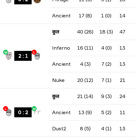
Ancient
17 (8)
1 (0)
14
कुल
40 (26)
18 (3)
47
Inferno
16 (11)
4 (0)
13
W
L
2
:
1
Ancient
4 (3)
7 (2)
13
Nuke
20 (12)
7 (1)
21
कुल
21 (14)
9 (3)
24
L
W
0
:
2
Ancient
13 (9)
5 (2)
11
Dust2
8 (5)
4 (1)
13