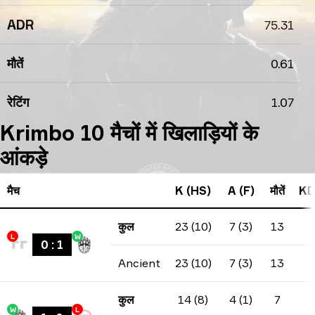
ADR
75.31
मौतें
0.61
रेटिंग
1.07
Krimbo 10 मैचों में खिलाड़ियों के
आंकड़े
मैच
K (HS)
A (F)
मौतें
KD
कुल
23 (10)
7 (3)
13
L
W
0
:
1
Ancient
23 (10)
7 (3)
13
कुल
14 (8)
4 (1)
7
W
L