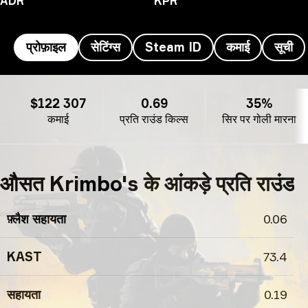
ADR
KPR
प्रोफ़ाइल
सेटिंग्स
Steam ID
कमाई
सूची
Krimbo's प्रोफ़ाइल
$122 307
0.69
35%
कमाई
प्रति राउंड किल्स
सिर पर गोली मारना
औसत Krimbo's के आंकड़े प्रति राउंड
फ़्लैश सहायता
0.06
KAST
73.4
सहायता
0.19