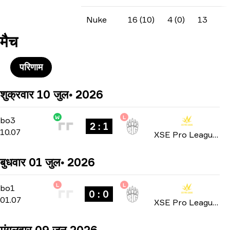
Nuke
16 (10)
4 (0)
13
मैच
परिणाम
शुक्रवार 10 जुल॰ 2026
W
L
Playoffs
-
bo3
bo3
2 : 1
10.07
XSE Pro League 2026
बुधवार 01 जुल॰ 2026
L
L
Group Stage
-
bo1
bo1
0 : 0
01.07
XSE Pro League 2026
मंगलवार 09 जून 2026