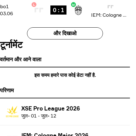
L
W
Stage 1
-
bo1
bo1
0 : 1
03.06
IEM: Cologne Major 2026
और दिखाओ
टूर्नामेंट
वर्तमान और आने वाला
इस समय हमारे पास कोई डेटा नहीं है.
परिणाम
XSE Pro League 2026
ज
ुल॰
01
-
ज
ुल॰
12
IEM: Cologne Major 2026