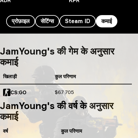
ADR
KPR
प्रोफ़ाइल
सेटिंग्स
Steam ID
कमाई
JamYoung's कमाई
JamYoung's की गेम के अनुसार
कमाई
खिलाड़ी
कुल परिणाम
कुल परिणाम
$67 705
CS:GO
JamYoung's की वर्ष के अनुसार
कमाई
वर्ष
कुल परिणाम