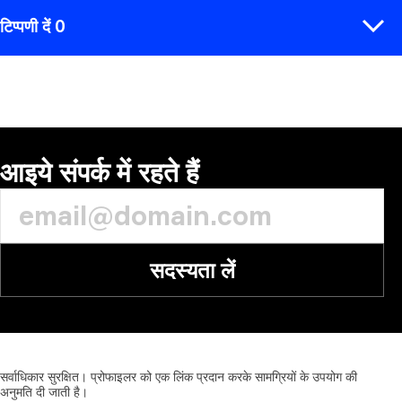
टिप्पणी दें 0
टिप्पणी
आइये संपर्क में रहते हैं
सदस्यता लें
सर्वाधिकार
सुरक्षित।
प्रोफाइलर
को
एक
लिंक
प्रदान
करके
सामग्रियों
के
उपयोग
की
अनुमति
दी
जाती
है।