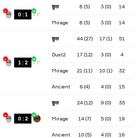
कुल
8 (5)
3 (0)
14
L
W
0
:
1
Mirage
8 (5)
3 (0)
14
कुल
44 (27)
17 (1)
51
Dust2
17 (12)
3 (0)
4
L
W
1
:
2
Mirage
21 (11)
10 (1)
32
Ancient
6 (4)
4 (0)
15
कुल
24 (12)
9 (0)
35
L
W
0
:
2
Mirage
14 (7)
5 (0)
19
Ancient
10 (5)
4 (0)
16