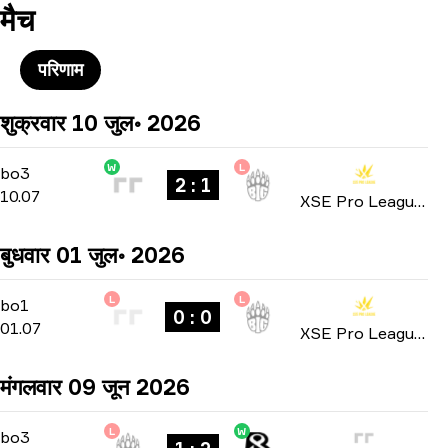
मैच
परिणाम
शुक्रवार 10 जुल॰ 2026
W
L
Playoffs
-
bo3
bo3
2 : 1
10.07
XSE Pro League 2026
बुधवार 01 जुल॰ 2026
L
L
Group Stage
-
bo1
bo1
0 : 0
01.07
XSE Pro League 2026
मंगलवार 09 जून 2026
L
W
Stage 2
-
bo3
bo3