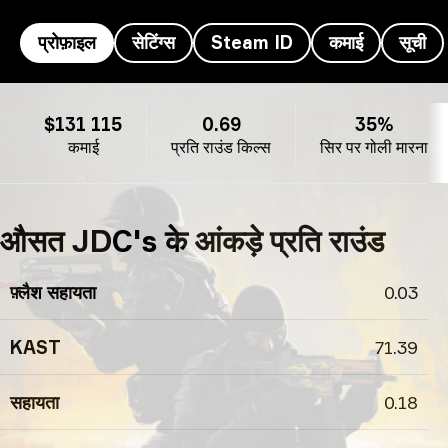
प्रोफ़ाइल
सेटिंग्स
Steam ID
कमाई
सूची
JDC's प्रोफ़ाइल
$131 115
0.69
35%
कमाई
प्रति राउंड किल्स
सिर पर गोली मारना
औसत JDC's के आंकड़े प्रति राउंड
फ़्लैश सहायता
0.03
KAST
71.39
सहायता
0.18