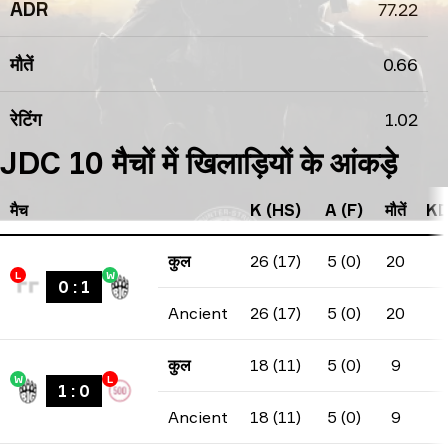
ADR
77.22
मौतें
0.66
रेटिंग
1.02
JDC 10 मैचों में खिलाड़ियों के आंकड़े
मैच
K (HS)
A (F)
मौतें
KD
कुल
26 (17)
5 (0)
20
L
W
0
:
1
Ancient
26 (17)
5 (0)
20
कुल
18 (11)
5 (0)
9
W
L
1
:
0
Ancient
18 (11)
5 (0)
9