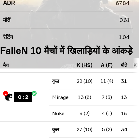
ADR
67.84
मौतें
0.61
रेटिंग
1.04
FalleN 10 मैचों में खिलाड़ियों के आंकड़े
मैच
K (HS)
A (F)
मौतें
KD
कुल
22 (10)
11 (4)
31
L
W
0
:
2
Mirage
13 (8)
7 (3)
13
Nuke
9 (2)
4 (1)
18
कुल
27 (10)
5 (2)
34