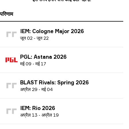
परिणाम
IEM: Cologne Major 2026
ज
ून
02
-
ज
ून
22
PGL: Astana 2026
म
ई
09
-
म
ई
17
BLAST Rivals: Spring 2026
अ
प्रैल
29
-
म
ई
04
IEM: Rio 2026
अ
प्रैल
13
-
अ
प्रैल
19