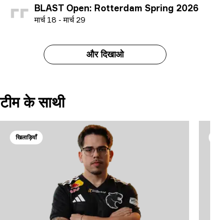
BLAST Open: Rotterdam Spring 2026
म
ार्च
18
-
म
ार्च
29
और दिखाओ
टीम के साथी
खिलाड़ियाँ
खि