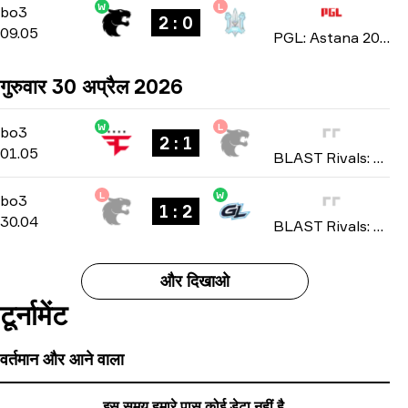
W
L
Group Stage
-
bo3
bo3
2 : 0
09.05
PGL: Astana 2026
गुरुवार 30 अप्रैल 2026
W
L
Group B
-
bo3
bo3
2 : 1
01.05
BLAST Rivals: Spring 2026
L
W
Group B
-
bo3
bo3
1 : 2
30.04
BLAST Rivals: Spring 2026
और दिखाओ
टूर्नामेंट
वर्तमान और आने वाला
इस समय हमारे पास कोई डेटा नहीं है.