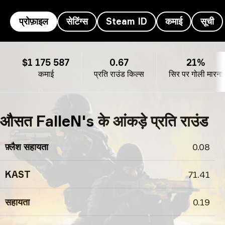
प्रोफ़ाइल
सेटिंग्स
Steam ID
कमाई
सूची
FalleN's प्रोफ़ाइल
$1 175 587
0.67
21%
कमाई
प्रति राउंड किल्स
सिर पर गोली मारना
औसत FalleN's के आंकड़े प्रति राउंड
फ़्लैश सहायता
0.08
KAST
71.41
सहायता
0.19