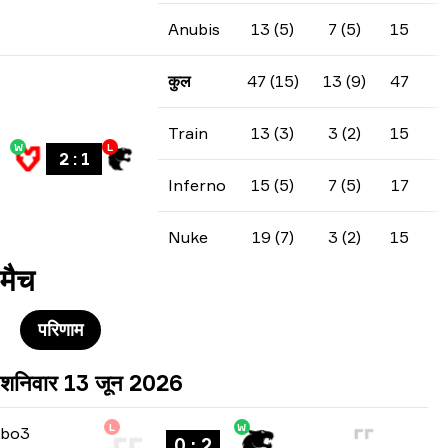
Anubis
13 (5)
7 (5)
15
कुल
47 (15)
13 (9)
47
Train
13 (3)
3 (2)
15
W
L
2
:
1
Inferno
15 (5)
7 (5)
17
Nuke
19 (7)
3 (2)
15
मैच
परिणाम
शनिवार 13 जून 2026
L
W
Stage 3
-
bo3
bo3
0 : 2