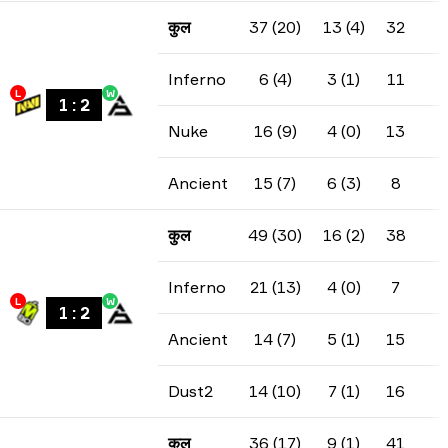
कुल
37 (20)
13 (4)
32
Inferno
6 (4)
3 (1)
11
L
W
1
:
2
Nuke
16 (9)
4 (0)
13
Ancient
15 (7)
6 (3)
8
कुल
49 (30)
16 (2)
38
Inferno
21 (13)
4 (0)
7
L
W
1
:
2
Ancient
14 (7)
5 (1)
15
Dust2
14 (10)
7 (1)
16
कुल
36 (17)
9 (1)
41