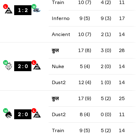
Train
10 (7)
4 (2)
11
L
W
1
:
2
Inferno
9 (5)
9 (3)
17
Ancient
10 (7)
2 (1)
14
कुल
17 (8)
3 (0)
28
W
L
2
:
0
Nuke
5 (4)
2 (0)
14
Dust2
12 (4)
1 (0)
14
कुल
17 (9)
5 (2)
25
W
L
2
:
0
Dust2
8 (4)
0 (0)
11
Train
9 (5)
5 (2)
14