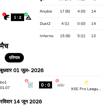
Anubis
17 (8)
4 (0)
14
L
W
1
:
2
Dust2
4 (1)
0 (0)
14
Inferno
15 (8)
5 (1)
13
मैच
परिणाम
बुधवार 01 जुल॰ 2026
L
L
Group Stage
-
bo1
bo1
0 : 0
01.07
XSE Pro League 2026
रविवार 14 जून 2026