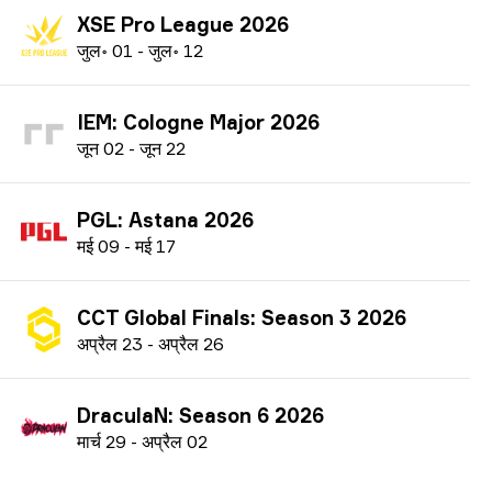
XSE Pro League 2026
ज
ुल॰
01
-
ज
ुल॰
12
IEM: Cologne Major 2026
ज
ून
02
-
ज
ून
22
PGL: Astana 2026
म
ई
09
-
म
ई
17
CCT Global Finals: Season 3 2026
अ
प्रैल
23
-
अ
प्रैल
26
DraculaN: Season 6 2026
म
ार्च
29
-
अ
प्रैल
02