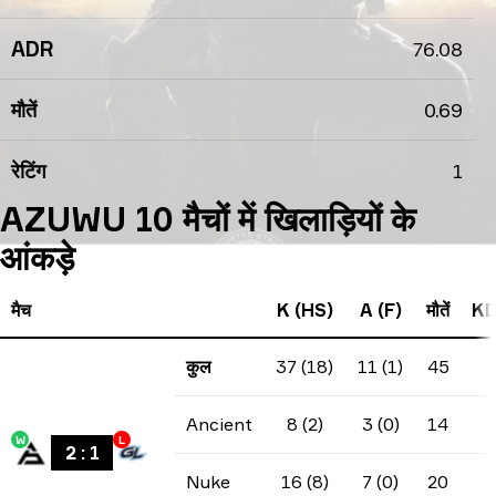
ADR
76.08
मौतें
0.69
रेटिंग
1
AZUWU 10 मैचों में खिलाड़ियों के
आंकड़े
मैच
K (HS)
A (F)
मौतें
KD
कुल
37 (18)
11 (1)
45
Ancient
8 (2)
3 (0)
14
W
L
2
:
1
Nuke
16 (8)
7 (0)
20