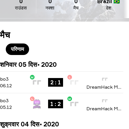
0
0
0
Brazil 🇧🇷
राउंडस
नक्शा
मैच
देश
मैच
परिणाम
शनिवार 05 दिस॰ 2020
W
L
Playoffs
-
bo3
bo3
2 : 1
06.12
DreamHack Masters: North America Winter 2020
L
W
Group B
-
bo3
bo3
1 : 2
05.12
DreamHack Masters: North America Winter 2020
शुक्रवार 04 दिस॰ 2020