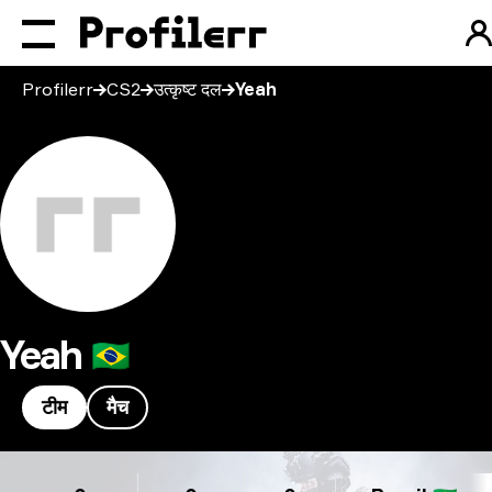
Profilerr
CS2
उत्कृष्ट दल
Yeah
Yeah
🇧🇷
टीम
मैच
Yeah