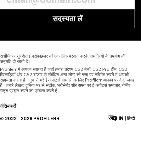
सदस्यता लें
सर्वाधिकार
सुरक्षित।
प्रोफाइलर
को
एक
लिंक
प्रदान
करके
सामग्रियों
के
उपयोग
की
अनुमति
दी
जाती
है।
Profilerr में आपका स्वागत है जहां हमारा उद्देश्य CS2 मैचों, CS2 Pro टीम, CS2
खिलाड़ियों और CS2 बाजार से संबंधित अन्य लोगों को ग्रह पर नेविगेट करने में आपकी
सहायता करना है। गुण से भरे ई-स्पोर्ट्स सामग्री के लिए Profilerr आपका पसंदीदा जगह
है। हमारे लेखक दुनिया भर से सटीक, भरोसेमंद और समय पर ई-स्पोर्ट्स समाचार, गेमिंग
गाइड प्रदान करने का प्रयास करते हैं।
नीतियां
शर्तें
IN
|
हिन्दी
©
2022—
2026
PROFILERR