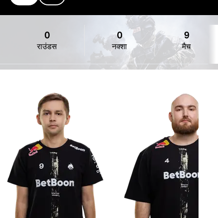
Spirit
0
0
9
राउंडस
नक्शा
मैच