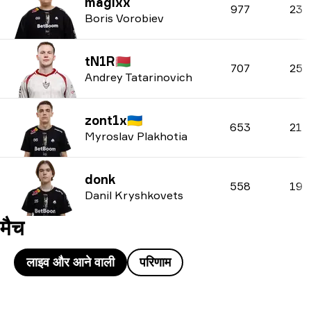
magixx
977
23
Boris Vorobiev
tN1R
🇧🇾
707
25
Andrey Tatarinovich
zont1x
🇺🇦
653
21
Myroslav Plakhotia
donk
558
19
Danil Kryshkovets
मैच
लाइव और आने वाली
परिणाम