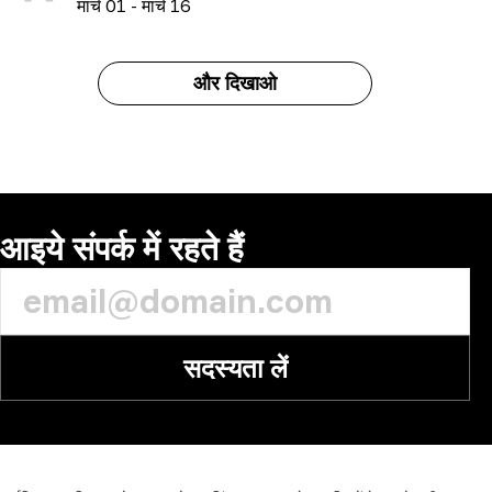
म
ार्च
01
-
म
ार्च
16
और दिखाओ
आइये संपर्क में रहते हैं
सदस्यता लें