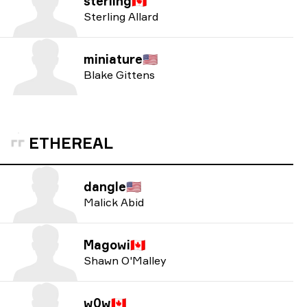
sterling
🇨🇦
Sterling Allard
miniature
🇺🇸
Blake Gittens
ETHEREAL
dangle
🇺🇸
Malick Abid
Magowi
🇨🇦
Shawn O'Malley
w0w
🇨🇦