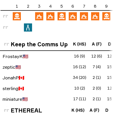
1
2
3
4
5
6
7
8
9
Keep the Comms Up
K (HS)
A (F)
D
FrostayK
🇺🇸
16 (9)
12 (6)
12
zeptic
🇺🇸
16 (12)
7 (4)
15
JonahP
🇨🇦
34 (20)
2 (1)
15
sterling
🇨🇦
10 (2)
2 (0)
12
miniature
🇺🇸
17 (11)
2 (1)
15
ETHEREAL
K (HS)
A (F)
D