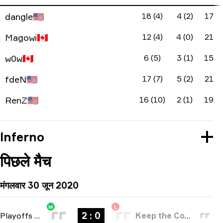
dangle
🇺🇸
18 (4)
4 (2)
17
Magowi
🇨🇦
12 (4)
4 (0)
21
w0w
🇨🇦
6 (5)
3 (1)
15
fdeN
🇺🇸
17 (7)
5 (2)
21
RenZ
🇺🇸
16 (10)
2 (1)
19
Inferno
पिछले मैच
मंगलवार 30 जून 2020
W
L
2 : 0
Playoffs
-
bo3
Keep the Comms Up