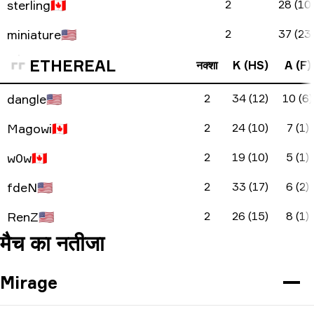
sterling
🇨🇦
2
28 (10
miniature
🇺🇸
2
37 (23
ETHEREAL
नक्शा
K (HS)
A (F)
dangle
🇺🇸
2
34 (12)
10 (6)
Magowi
🇨🇦
2
24 (10)
7 (1)
w0w
🇨🇦
2
19 (10)
5 (1)
fdeN
🇺🇸
2
33 (17)
6 (2)
RenZ
🇺🇸
2
26 (15)
8 (1)
मैच का नतीजा
Mirage