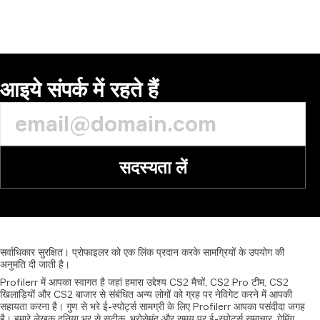
आइये संपर्क में रहते हैं
सदस्यता लें
सर्वाधिकार
सुरक्षित।
प्रोफाइलर
को
एक
लिंक
प्रदान
करके
सामग्रियों
के
उपयोग
की
अनुमति
दी
जाती
है।
Profilerr में आपका स्वागत है जहां हमारा उद्देश्य CS2 मैचों, CS2 Pro टीम, CS2
खिलाड़ियों और CS2 बाजार से संबंधित अन्य लोगों को ग्रह पर नेविगेट करने में आपकी
सहायता करना है। गुण से भरे ई-स्पोर्ट्स सामग्री के लिए Profilerr आपका पसंदीदा जगह
है। हमारे लेखक दुनिया भर से सटीक, भरोसेमंद और समय पर ई-स्पोर्ट्स समाचार, गेमिंग