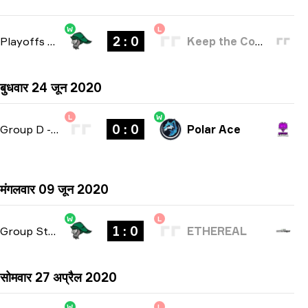
W
L
2 : 0
Playoffs
-
bo3
Keep the Comms Up
बुधवार 24 जून 2020
L
W
0 : 0
Group D
-
bo2
Polar Ace
मंगलवार 09 जून 2020
W
L
1 : 0
Group Stage
-
bo1
ETHEREAL
सोमवार 27 अप्रैल 2020
W
L