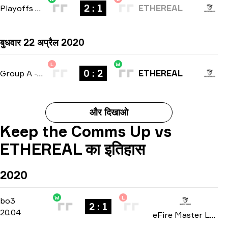
2 : 1
Playoffs
-
bo3
ETHEREAL
बुधवार 22 अप्रैल 2020
L
W
0 : 2
Group A
-
bo3
ETHEREAL
और दिखाओ
Keep the Comms Up vs
ETHEREAL का इतिहास
2020
W
L
Group A
-
bo3
bo3
2 : 1
20.04
eFire Master League: North America season 2 2020