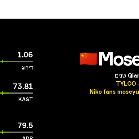
Mos
🇨🇳
1.06
דירוג
Qia
TYLOO
73.81
Niko
fans
moseyu
KAST
79.5
ADR