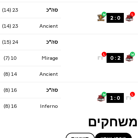
סה"כ
23 (14)
W
L
2
:
0
23 (14)
Ancient
סה"כ
24 (15)
L
W
10 (7)
Mirage
0
:
2
14 (8)
Ancient
סה"כ
16 (8)
W
L
1
:
0
16 (8)
Inferno
משחקים