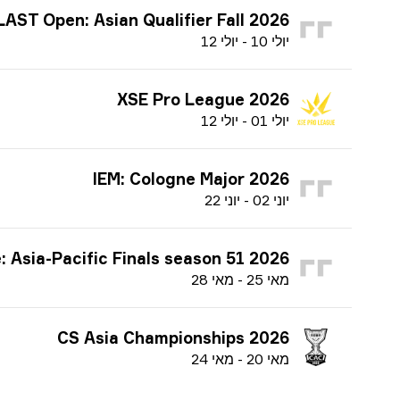
LAST Open: Asian Qualifier Fall 2026
י
ולי
10
-
י
ולי
12
XSE Pro League 2026
י
ולי
01
-
י
ולי
12
IEM: Cologne Major 2026
י
וני
02
-
י
וני
22
hallenger League: Asia-Pacific Finals season 51 2026
מ
אי
25
-
מ
אי
28
CS Asia Championships 2026
מ
אי
20
-
מ
אי
24