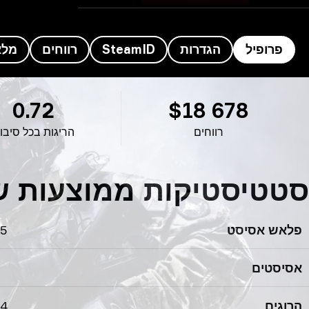
פרופיל
הגדרות
SteamID
רווחים
מלא
רופיל Moseyuh’s
0.72
$18 678
רווחים
הריגות בכל סיבו
סטטיסטיקות ממוצעות של Moseyuh’s לס
פלאש אסיסט
05
אסיסטים
הרוגים
64