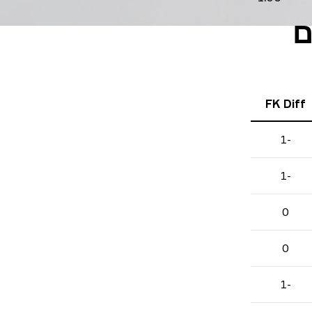
שחקים
FK Diff
-1
-1
0
0
-1