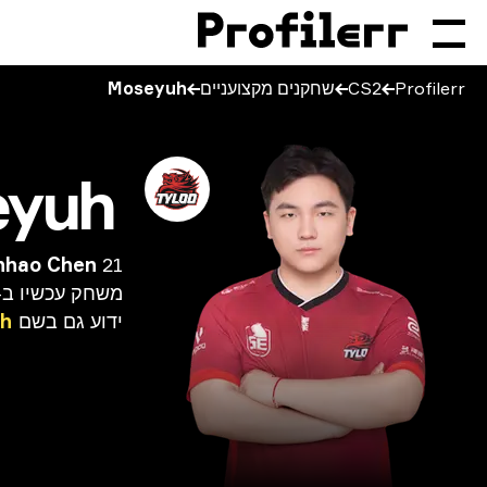
Profilerr
CS2
שחקנים מקצועניים
Moseyuh
eyuh
21 שנים
nhao Chen
משחק
עכשיו
ב-
ידוע
גם
בשם
h