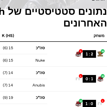
האחרונים
משחק
K (HS)
סה"כ
15 (6)
L
W
1
:
2
15 (6)
Nuke
סה"כ
14 (7)
L
W
0
:
1
14 (7)
Anubis
סה"כ
19 (9)
W
L
1
:
0