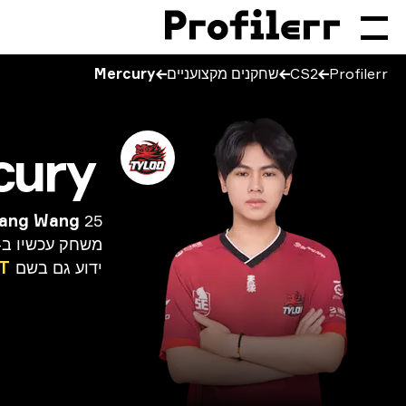
Profilerr
CS2
שחקנים מקצועניים
Mercury
cury
25 שנים
iang Wang
משחק
עכשיו
ב-
ידוע
גם
בשם
T