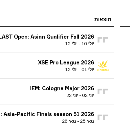
תוצאות
LAST Open: Asian Qualifier Fall 2026
י
ולי
10
-
י
ולי
12
XSE Pro League 2026
י
ולי
01
-
י
ולי
12
IEM: Cologne Major 2026
י
וני
02
-
י
וני
22
hallenger League: Asia-Pacific Finals season 51 2026
מ
אי
25
-
מ
אי
28