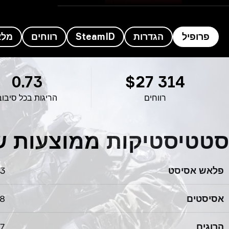
פרופיל
הגדרות
SteamID
רווחים
מלא
רופיל Mercury’s
0.73
$27 314
רווחים
הריגות בכל סיבוב
סטטיסטיקות ממוצעות של Mercury’s לס
פלאש אסיסט
03
אסיסטים
18
הרוגים
67