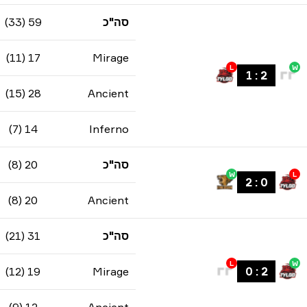
סה"כ
59 (33)
17 (11)
Mirage
L
W
1
:
2
28 (15)
Ancient
14 (7)
Inferno
סה"כ
20 (8)
W
L
2
:
0
20 (8)
Ancient
סה"כ
31 (21)
L
W
19 (12)
Mirage
0
:
2