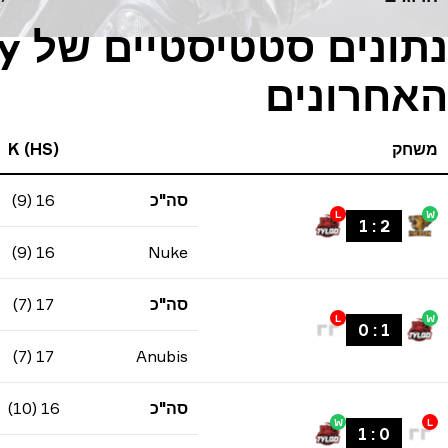
האחרונים
משחק
K (HS)
סה"כ
16 (9)
L
W
1
:
2
16 (9)
Nuke
סה"כ
17 (7)
L
W
0
:
1
17 (7)
Anubis
סה"כ
16 (10)
W
L
1
:
0