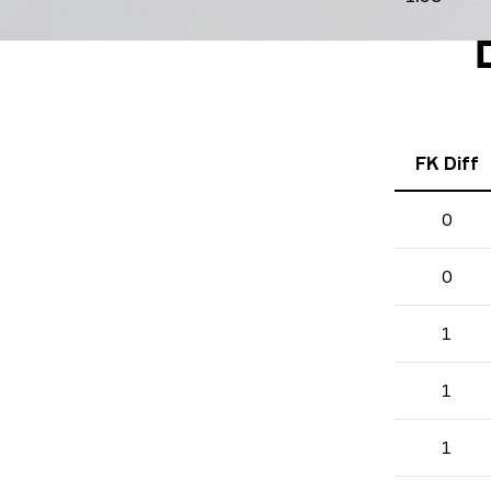
קים
FK Diff
0
0
1
1
1