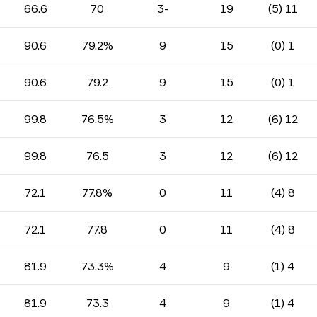
66.6
70
-3
19
11 (5)
90.6
79.2%
9
15
1 (0)
90.6
79.2
9
15
1 (0)
99.8
76.5%
3
12
12 (6)
99.8
76.5
3
12
12 (6)
72.1
77.8%
0
11
8 (4)
72.1
77.8
0
11
8 (4)
81.9
73.3%
4
9
4 (1)
81.9
73.3
4
9
4 (1)