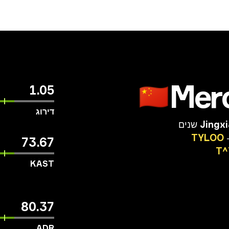
Mer
🇨🇳
1.05
דירוג
Jingx
TYLOO
73.67
T^
KAST
80.37
ADR