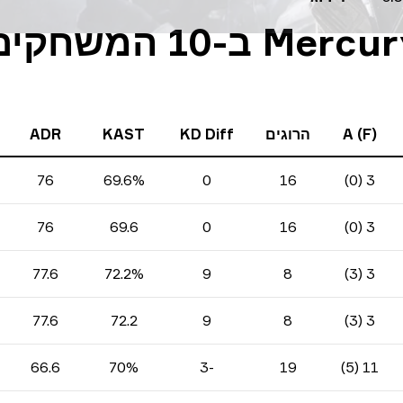
נתונים סטטיסטיים של Mercury ב-10 המשח
A (F)
הרוגים
KD Diff
KAST
ADR
76
69.6%
0
16
3 (0)
76
69.6
0
16
3 (0)
77.6
72.2%
9
8
3 (3)
77.6
72.2
9
8
3 (3)
66.6
70%
-3
19
11 (5)