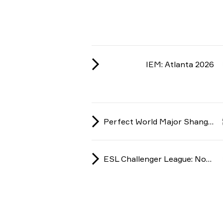
IEM: Atlanta 2026
Perfect World Major Shanghai: American RMR 2024
ESL Challenger League: North America season 48 2024