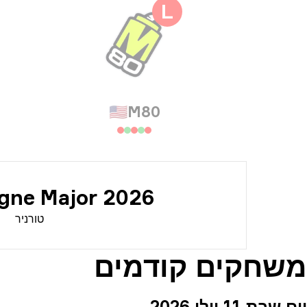
מידע
L
info
🇺🇸
M80
ogne Major 2026
טורניר
משחקים קודמים
יום שבת 11 יולי 2026