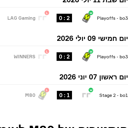
L
W
2 : 0
LAG Gaming
Playoffs
-
bo3
יום חמישי 09 יולי 2026
L
W
2 : 0
WINNERS
Playoffs
-
bo3
יום ראשון 07 יוני 2026
L
W
1 : 0
M80
Stage 2
-
bo1