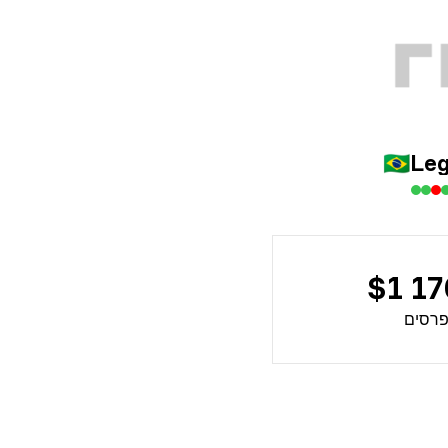
🇧🇷
Le
$1 17
פרסים